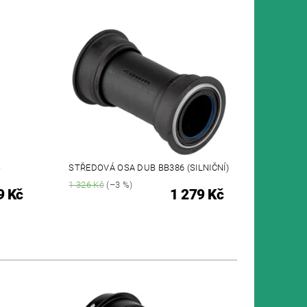
S
STŘEDOVÁ OSA DUB BB386 (SILNIČNÍ)
1 326 Kč
(–3 %)
9 Kč
1 279 Kč