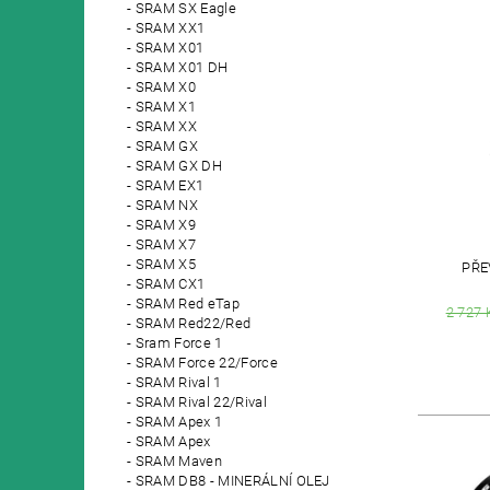
SRAM SX Eagle
SRAM XX1
SRAM X01
SRAM X01 DH
SRAM X0
SRAM X1
SRAM XX
SRAM GX
SRAM GX DH
SRAM EX1
SRAM NX
SRAM X9
SRAM X7
SRAM X5
PŘE
SRAM CX1
SRAM Red eTap
2 727 
SRAM Red22/Red
Sram Force 1
SRAM Force 22/Force
SRAM Rival 1
SRAM Rival 22/Rival
SRAM Apex 1
SRAM Apex
SRAM Maven
SRAM DB8 - MINERÁLNÍ OLEJ