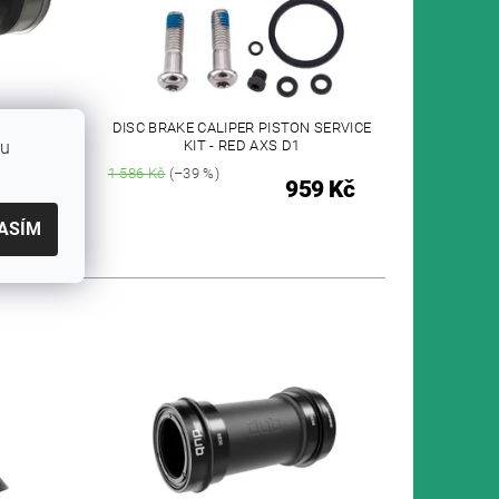
FIT
DISC BRAKE CALIPER PISTON SERVICE
bu
KIT - RED AXS D1
1 586 Kč
(–39 %)
9 Kč
959 Kč
ASÍM