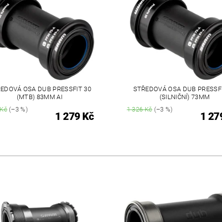
EDOVÁ OSA DUB PRESSFIT 30
STŘEDOVÁ OSA DUB PRESSFI
(MTB) 83MM AI
(SILNIČNÍ) 73MM
 Kč
(–3 %)
1 326 Kč
(–3 %)
1 279 Kč
1 27