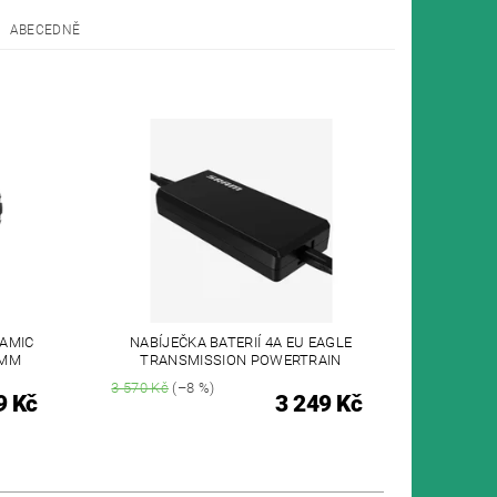
ABECEDNĚ
RAMIC
NABÍJEČKA BATERIÍ 4A EU EAGLE
7MM
TRANSMISSION POWERTRAIN
3 570 Kč
(–8 %)
9 Kč
3 249 Kč