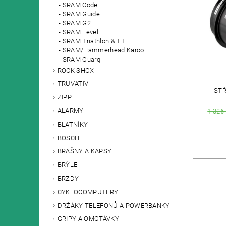
SRAM Code
SRAM Guide
SRAM G2
SRAM Level
SRAM Triathlon & TT
SRAM/Hammerhead Karoo
SRAM Quarq
ROCK SHOX
TRUVATIV
STŘ
ZIPP
ALARMY
1 326
BLATNÍKY
BOSCH
BRAŠNY A KAPSY
BRÝLE
BRZDY
CYKLOCOMPUTERY
DRŽÁKY TELEFONŮ A POWERBANKY
GRIPY A OMOTÁVKY