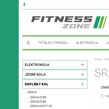
TOTÁLNÍ VÝPRODEJ
ELEKTROKOLA
J
PŮJČOVNA ELEKTROKOL
Domů
Dop
ELEKTROKOLA
SR
JÍZDNÍ KOLA
DOPLŇKY KOL
ZNA
SRAM
S
SRAM/DB6
SRAM/DB4
SRAM/MOTIVE