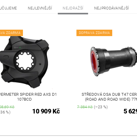
UČUJEME
NEJLEVNĚJŠÍ
NEJDRAŽŠÍ
NEJPRODÁVANĚJŠÍ
AVA ZDARMA
DOPRAVA ZDARMA
ERMETER SPIDER RED AXS D1
STŘEDOVÁ OSA DUB T47 CE
107BCD
(ROAD AND ROAD WIDE) 7
08,69 Kč
7 384 Kč
(–23 %)
10 909 Kč
5 62
36 %)