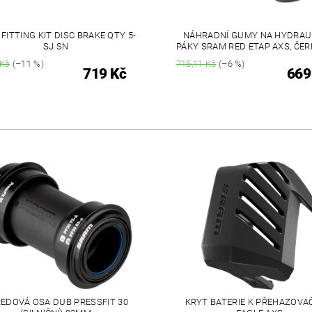
FITTING KIT DISC BRAKE QTY 5-
NÁHRADNÍ GUMY NA HYDRAU
SJ SN
PÁKY SRAM RED ETAP AXS, ČER
 Kč
(–11 %)
715,11 Kč
(–6 %)
719 Kč
669
EDOVÁ OSA DUB PRESSFIT 30
KRYT BATERIE K PŘEHAZOV