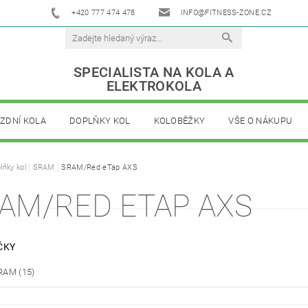
+420 777 474 478
INFO@FITNESS-ZONE.CZ
SPECIALISTA NA KOLA A
ELEKTROKOLA
ÍZDNÍ KOLA
DOPLŇKY KOL
KOLOBĚŽKY
VŠE O NÁKUPU
lňky kol
SRAM
SRAM/Red eTap AXS
AM/RED ETAP AXS
ČKY
RAM
(15)