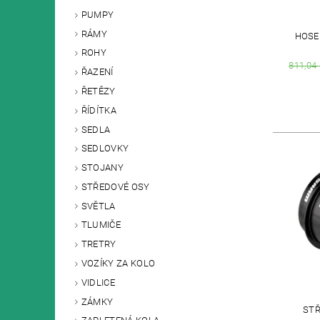
PUMPY
RÁMY
HOSE 
ROHY
811,04
ŘAZENÍ
ŘETĚZY
ŘÍDÍTKA
SEDLA
SEDLOVKY
STOJANY
STŘEDOVÉ OSY
SVĚTLA
TLUMIČE
TRETRY
VOZÍKY ZA KOLO
VIDLICE
ZÁMKY
STŘ