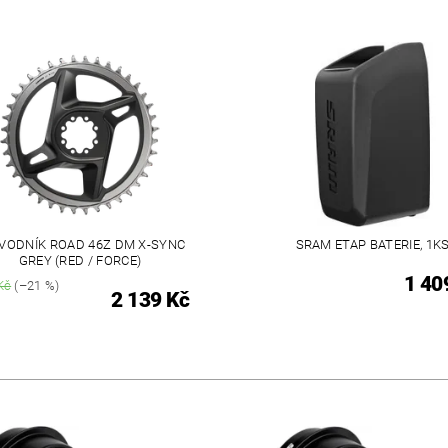
VODNÍK ROAD 46Z DM X-SYNC
SRAM ETAP BATERIE, 1K
GREY (RED / FORCE)
1 40
Kč
(–21 %)
2 139 Kč