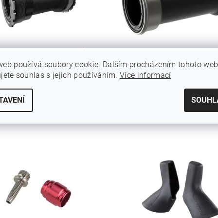
DOVÁ OSA DUB T47 (SILNIČNÍ)
STŘEDOVÁ OSA DUB PRESS
web používá soubory cookie. Dalším procházením tohoto we
85.5MM
(SILNIČNÍ) 86.5MM
ujete souhlas s jejich používáním.
Více informací
 Kč
(–3 %)
1 122 Kč
(–2 %)
1 279 Kč
1 08
TAVENÍ
SOUHL