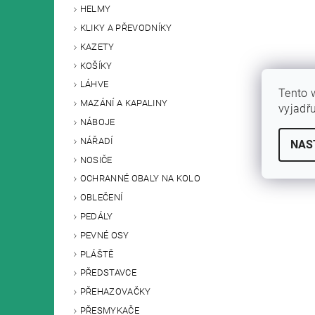
HELMY
KLIKY A PŘEVODNÍKY
KAZETY
KOŠÍKY
STŘE
LÁHVE
Tento 
MAZÁNÍ A KAPALINY
vyjadř
1 326
NÁBOJE
NÁŘADÍ
NAS
NOSIČE
OCHRANNÉ OBALY NA KOLO
OBLEČENÍ
PEDÁLY
PEVNÉ OSY
PLÁŠTĚ
PŘEDSTAVCE
PŘEHAZOVAČKY
PŘESMYKAČE