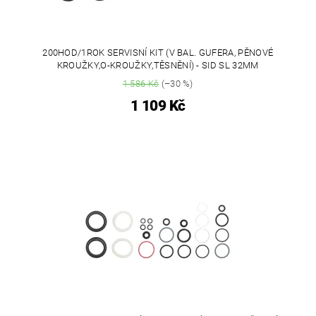
200HOD/1ROK SERVISNÍ KIT (V BAL. GUFERA, PĚNOVÉ
KROUŽKY,O-KROUŽKY,TĚSNĚNÍ) - SID SL 32MM
1 586 Kč
(–30 %)
1 109 Kč