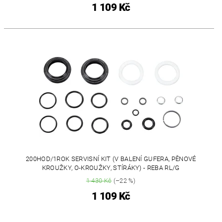
1 109 Kč
200HOD/1ROK SERVISNÍ KIT (V BALENÍ GUFERA, PĚNOVÉ
KROUŽKY, O-KROUŽKY, STÍRÁKY) - REBA RL/G
1 430 Kč
(–22 %)
1 109 Kč