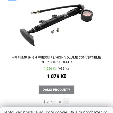
AIR PUMP (HIGH PRESSURE/HIGH VOLUME CONVERTIBLE)
ROCKSHOX BOXXER
1 626 Kč
(–33 %)
1 079 Kč
DALŠÍ PRODUKTY
...
1
2
3
9
Tento web používá soubory cookie. Dalším procházením