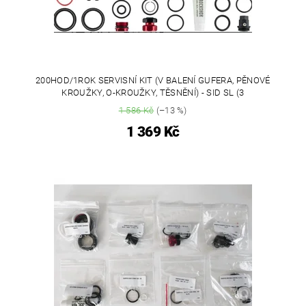
200HOD/1ROK SERVISNÍ KIT (V BALENÍ GUFERA, PĚNOVÉ
KROUŽKY, O-KROUŽKY, TĚSNĚNÍ) - SID SL (3
1 586 Kč
(–13 %)
1 369 Kč