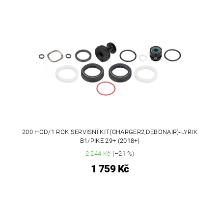
200 HOD/1 ROK SERVISNÍ KIT(CHARGER2,DEBONAIR)-LYRIK
B1/PIKE 29+ (2018+)
2 244 Kč
(–21 %)
1 759 Kč