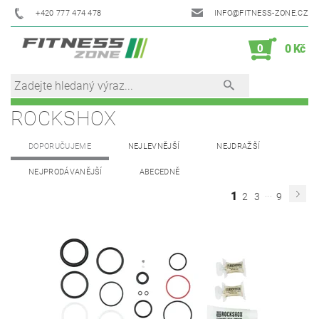
+420 777 474 478
INFO@FITNESS-ZONE.CZ
0
0 Kč
ROCKSHOX
DOPORUČUJEME
NEJLEVNĚJŠÍ
NEJDRAŽŠÍ
NEJPRODÁVANĚJŠÍ
ABECEDNĚ
...
1
2
3
9