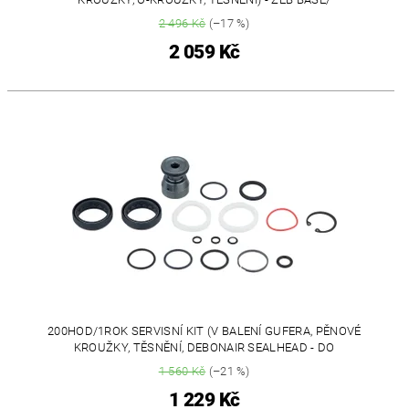
2 496 Kč
(–17 %)
2 059 Kč
200HOD/1ROK SERVISNÍ KIT (V BALENÍ GUFERA, PĚNOVÉ
KROUŽKY, TĚSNĚNÍ, DEBONAIR SEALHEAD - DO
1 560 Kč
(–21 %)
1 229 Kč