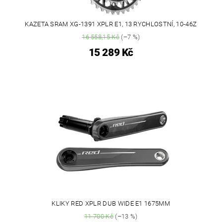
KAZETA SRAM XG-1391 XPLR E1, 13 RYCHLOSTNÍ, 10-46Z
16 558,15 Kč
(–7 %)
15 289 Kč
KLIKY RED XPLR DUB WIDE E1 1675MM
11 700 Kč
(–13 %)