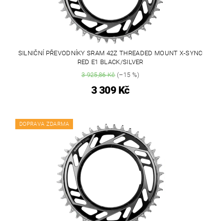
SILNIČNÍ PŘEVODNÍKY SRAM 42Z THREADED MOUNT X-SYNC
RED E1 BLACK/SILVER
3 925,86 Kč
(–15 %)
3 309 Kč
DOPRAVA ZDARMA