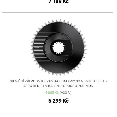
7 189 Kč
SILNIČNÍ PŘEVODNÍK SRAM 44Z DM X-SYNC 6.5MM OFFSET -
AERO RED E1 V BALENÍ 8 ŠROUBŮ PRO MON
6 885 Kč
(–23 %)
5 299 Kč