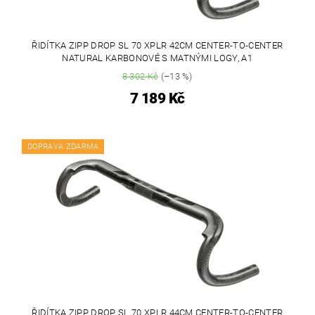
ŘIDÍTKA ZIPP DROP SL 70 XPLR 42CM CENTER-TO-CENTER
NATURAL KARBONOVÉ S MATNÝMI LOGY, A1
8 302 Kč
(–13 %)
7 189 Kč
DOPRAVA ZDARMA
ŘIDÍTKA ZIPP DROP SL 70 XPLR 44CM CENTER-TO-CENTER