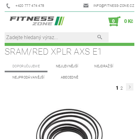
+420 777 474 478
INFO@FITNESS-ZONE.CZ
0
0 Kč
SRAM/RED XPLR AXS E1
DOPORUČUJEME
NEJLEVNĚJŠÍ
NEJDRAŽŠÍ
NEJPRODÁVANĚJŠÍ
ABECEDNĚ
1
2