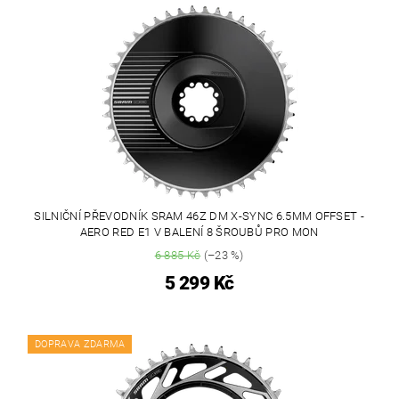
SILNIČNÍ PŘEVODNÍK SRAM 46Z DM X-SYNC 6.5MM OFFSET -
AERO RED E1 V BALENÍ 8 ŠROUBŮ PRO MON
6 885 Kč
(–23 %)
5 299 Kč
DOPRAVA ZDARMA