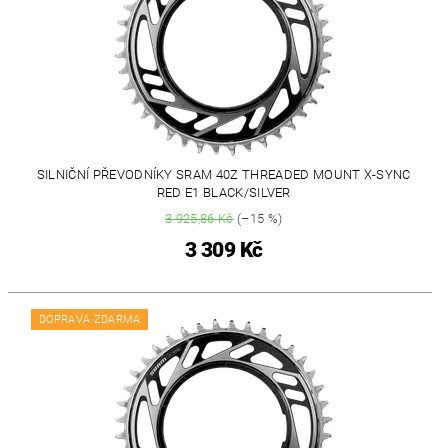
SILNIČNÍ PŘEVODNÍKY SRAM 40Z THREADED MOUNT X-SYNC
RED E1 BLACK/SILVER
3 925,86 Kč
(–15 %)
3 309 Kč
DOPRAVA ZDARMA