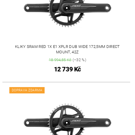
KLIKY SRAM RED 1X E1 XPLR DUB WIDE 172,5MM DIRECT
MOUNT, 42Z
18 994,85 Kč
(–32 %)
12 739 Kč
DOPRAVA ZDARMA