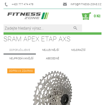
+420 777 474 478
INFO@FITNESS-ZONE.CZ
0
0 Kč
SRAM APEX ETAP AXS
DOPORUČUJEME
NEJLEVNĚJŠÍ
NEJDRAŽŠÍ
NEJPRODÁVANĚJŠÍ
ABECEDNĚ
DOPRAVA ZDARMA