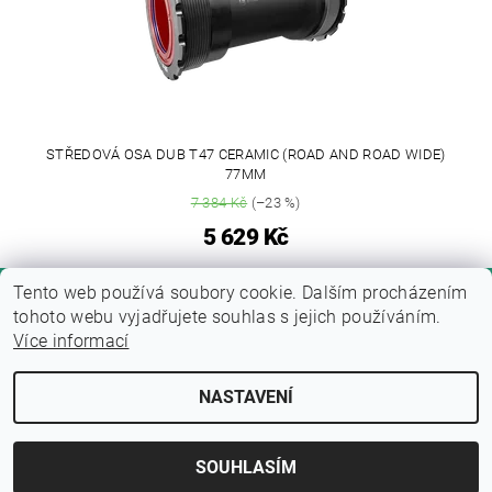
STŘEDOVÁ OSA DUB T47 CERAMIC (ROAD AND ROAD WIDE)
77MM
7 384 Kč
(–23 %)
5 629 Kč
Tento web používá soubory cookie. Dalším procházením
tohoto webu vyjadřujete souhlas s jejich používáním.
Více informací
NASTAVENÍ
Upravit nastavení cookies
2026 © Fitness zone, všechna práva vyhrazena
Vytvořil Shoptet
SOUHLASÍM