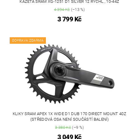
KAZETA SRAM XG-1251 D1 SILVER 12 RYCHL., 10-44Z
4 394 Kč
(–13 %)
3 799 Kč
DOPRAVA ZDARMA
KLIKY SRAM APEX 1X WIDE D1 DUB 170 DIRECT MOUNT 40Z
(STŘEDOVÁ OSA NENÍ SOUČÁSTÍ BALENÍ)
3 380 Kč
(–9 %)
3 049 Kč