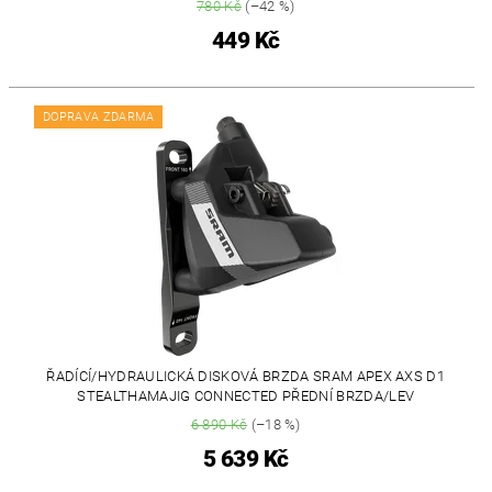
780 Kč
(–42 %)
449 Kč
DOPRAVA ZDARMA
ŘADÍCÍ/HYDRAULICKÁ DISKOVÁ BRZDA SRAM APEX AXS D1
STEALTHAMAJIG CONNECTED PŘEDNÍ BRZDA/LEV
6 890 Kč
(–18 %)
5 639 Kč