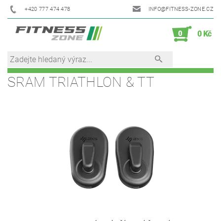
+420 777 474 478
INFO@FITNESS-ZONE.CZ
0
0 Kč
SRAM TRIATHLON & TT