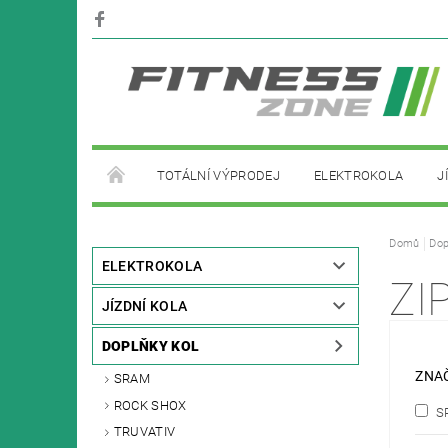
TOTÁLNÍ VÝPRODEJ
ELEKTROKOLA
J
PŮJČOVNA ELEKTROKOL
Domů
Dop
ELEKTROKOLA
ZI
JÍZDNÍ KOLA
DOPLŇKY KOL
ZNA
SRAM
ROCK SHOX
S
TRUVATIV