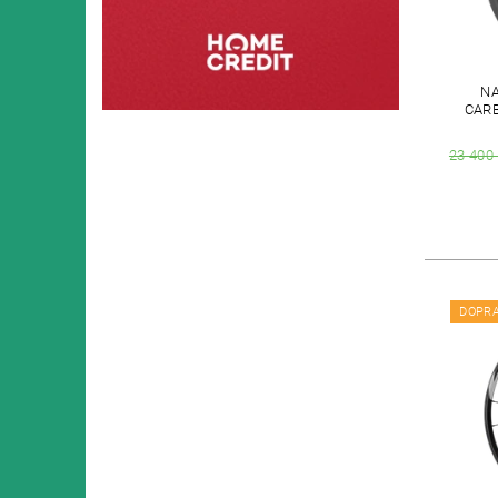
NA
CAR
23 400
DOPR