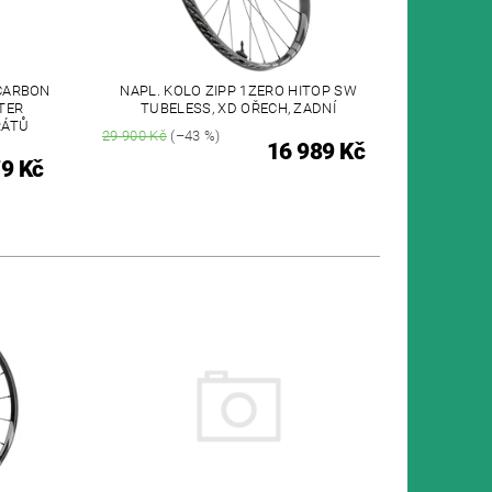
 CARBON
NAPL. KOLO ZIPP 1ZERO HITOP SW
TER
TUBELESS, XD OŘECH, ZADNÍ
RÁTŮ
29 900 Kč
(–43 %)
16 989 Kč
9 Kč