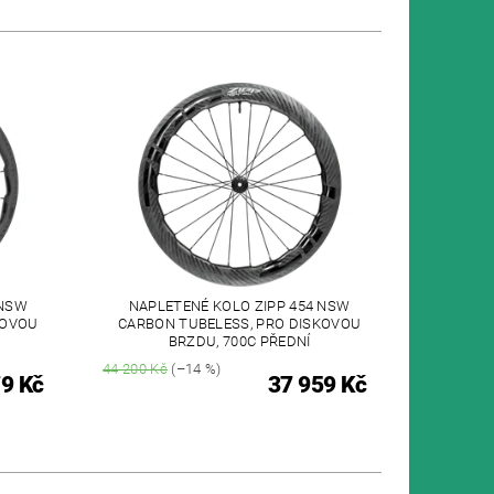
 NSW
NAPLETENÉ KOLO ZIPP 454 NSW
KOVOU
CARBON TUBELESS, PRO DISKOVOU
BRZDU, 700C PŘEDNÍ
44 200 Kč
(–14 %)
9 Kč
37 959 Kč