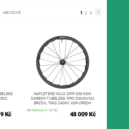
1
ABECEDNĚ
2
3
UBELESS
NAPLETENÉ KOLO ZIPP 353 NSW
00C,
CARBON TUBELESS, PRO DISKOVOU
BRZDU, 700C ZADNÍ, XDR OŘECH
55 900 Kč
(–14 %)
9 Kč
48 009 Kč