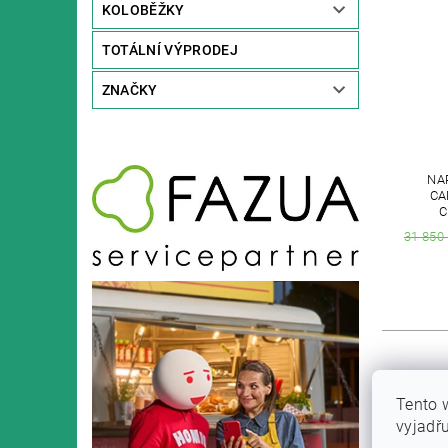
KOLOBĚŽKY
TOTÁLNÍ VÝPRODEJ
ZNAČKY
NA
CA
C
31 850
Tento 
vyjadř