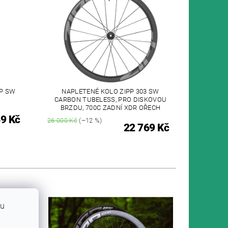
OP SW
NAPLETENÉ KOLO ZIPP 303 SW
CARBON TUBELESS, PRO DISKOVOU
BRZDU, 700C ZADNÍ XDR OŘECH
9 Kč
26 000 Kč
(–12 %)
22 769 Kč
bu