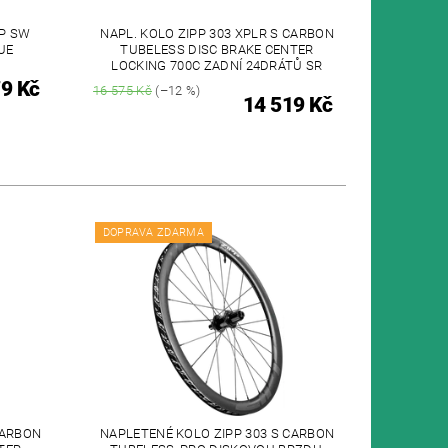
OP SW
NAPL. KOLO ZIPP 303 XPLR S CARBON
UE
TUBELESS DISC BRAKE CENTER
LOCKING 700C ZADNÍ 24DRÁTŮ SR
9 Kč
16 575 Kč
(–12 %)
14 519 Kč
DOPRAVA ZDARMA
CARBON
NAPLETENÉ KOLO ZIPP 303 S CARBON