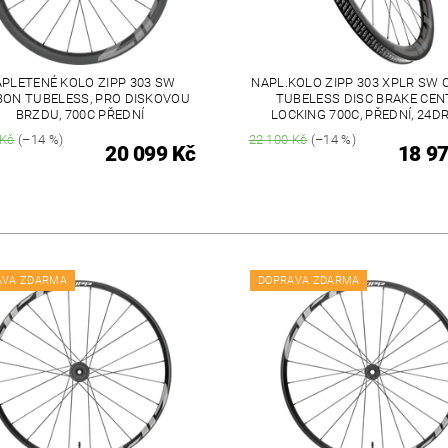
PLETENÉ KOLO ZIPP 303 SW
NAPL.KOLO ZIPP 303 XPLR SW
BON TUBELESS, PRO DISKOVOU
TUBELESS DISC BRAKE CEN
BRZDU, 700C PŘEDNÍ
LOCKING 700C, PŘEDNÍ, 24D
 Kč
(–14 %)
22 100 Kč
(–14 %)
20 099 Kč
18 97
AVA ZDARMA
DOPRAVA ZDARMA