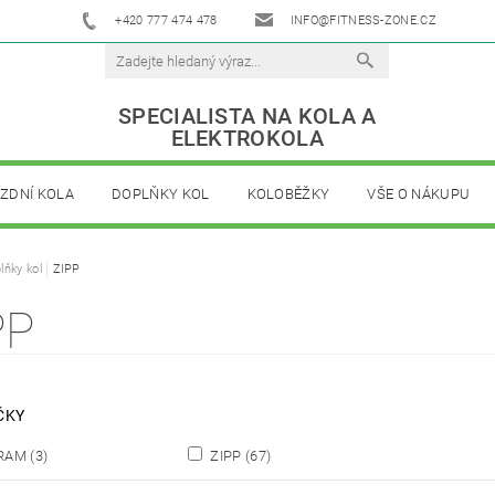
+420 777 474 478
INFO@FITNESS-ZONE.CZ
SPECIALISTA NA KOLA A
ELEKTROKOLA
ÍZDNÍ KOLA
DOPLŇKY KOL
KOLOBĚŽKY
VŠE O NÁKUPU
lňky kol
ZIPP
PP
ČKY
RAM
(3)
ZIPP
(67)