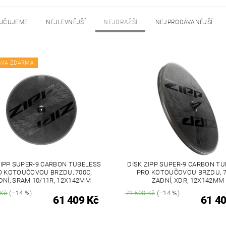
UČUJEME
NEJLEVNĚJŠÍ
NEJDRAŽŠÍ
NEJPRODÁVANĚJŠÍ
AVA ZDARMA
ZIPP SUPER-9 CARBON TUBELESS
DISK ZIPP SUPER-9 CARBON T
O KOTOUČOVOU BRZDU, 700C,
PRO KOTOUČOVOU BRZDU, 7
DNÍ, SRAM 10/11R, 12X142MM
ZADNÍ, XDR, 12X142MM
 Kč
(–14 %)
71 500 Kč
(–14 %)
61 409 Kč
61 40