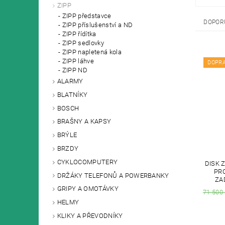
ZIPP
ZIPP představce
DOPOR
ZIPP příslušenství a ND
ZIPP řídítka
ZIPP sedlovky
ZIPP napletená kola
ZIPP láhve
DOPR
ZIPP ND
ALARMY
BLATNÍKY
BOSCH
BRAŠNY A KAPSY
BRÝLE
BRZDY
CYKLOCOMPUTERY
DISK 
PR
DRŽÁKY TELEFONŮ A POWERBANKY
ZA
GRIPY A OMOTÁVKY
71 500
HELMY
KLIKY A PŘEVODNÍKY