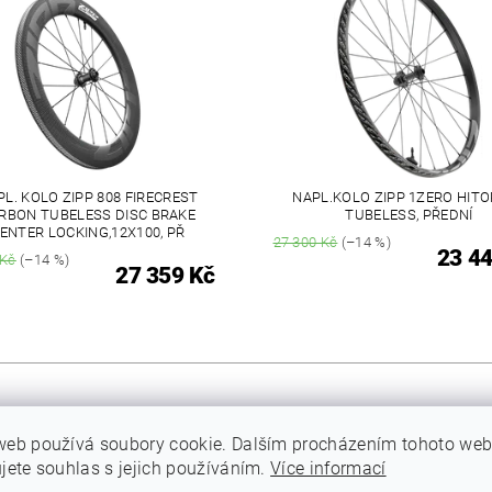
PL. KOLO ZIPP 808 FIRECREST
NAPL.KOLO ZIPP 1ZERO HIT
RBON TUBELESS DISC BRAKE
TUBELESS, PŘEDNÍ
ENTER LOCKING,12X100, PŘ
27 300 Kč
(–14 %)
23 44
 Kč
(–14 %)
27 359 Kč
web používá soubory cookie. Dalším procházením tohoto we
ujete souhlas s jejich používáním.
Více informací