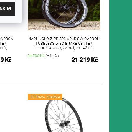
ASÍM
 CARBON
NAPL.KOLO ZIPP 303 XPLR SW CARBON
TER
TUBELESS DISC BRAKE CENTER
ÁTŮ,
LOCKING 700C, ZADNÍ, 24DRÁTŮ,
24 700 Kč
(–14 %)
9 Kč
21 219 Kč
DOPRAVA ZDARMA