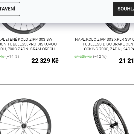
TAVENÍ
SOUHL
PLETENÉ KOLO ZIPP 303 SW
NAPL.KOLO ZIPP 303 XPLR SW
BON TUBELESS, PRO DISKOVOU
TUBELESS DISC BRAKE CEN
DU, 700C ZADNÍ SRAM OŘECH
LOCKING 700C, ZADNÍ, 24DR
 Kč
(–14 %)
24 225 Kč
(–12 %)
22 329 Kč
21 21