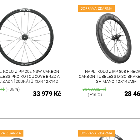
DOPRAVA ZDARMA
. KOLO ZIPP 202 NSW CARBON
NAPL. KOLO ZIPP 808 FIREC
LESS PRO KOTOUČOVÉ BRZDY,
CARBON TUBELESS DISC BRAKE
C ZADNÍ 20DRÁTŮ XDR 12X142
SHIMANO 12X142MM
 Kč
(–36 %)
33 907,32 Kč
33 979 Kč
28 46
(–16 %)
AVA ZDARMA
DOPRAVA ZDARMA