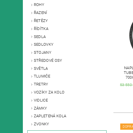
ROHY
ŘAZENÍ
ŘETĚZY
ŘÍDÍTKA
SEDLA
SEDLOVKY
STOJANY
STŘEDOVÉ OSY
NAPL
SVĚTLA
TUBE
TLUMIČE
700
TRETRY
53 550
VOZÍKY ZA KOLO
VIDLICE
ZÁMKY
ZAPLETENÁ KOLA
ZVONKY
DOPR