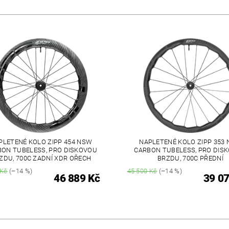
PLETENÉ KOLO ZIPP 454 NSW
NAPLETENÉ KOLO ZIPP 353
BON TUBELESS, PRO DISKOVOU
CARBON TUBELESS, PRO DIS
ZDU, 700C ZADNÍ XDR OŘECH
BRZDU, 700C PŘEDNÍ
 Kč
(–14 %)
45 500 Kč
(–14 %)
46 889 Kč
39 07