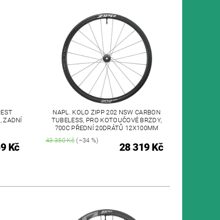
REST
NAPL. KOLO ZIPP 202 NSW CARBON
, ZADNÍ
TUBELESS, PRO KOTOUČOVÉ BRZDY,
700C PŘEDNÍ 20DRÁTŮ 12X100MM
43 350 Kč
(–34 %)
9 Kč
28 319 Kč