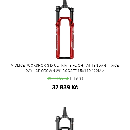
VIDLICE ROCKSHOX SID ULTIMATE FLIGHT ATTENDANT RACE
DAY - 3P CROWN 29" BOOST™15X110 120MM
40 774,50 Kč
(–19 %)
32 839 Kč