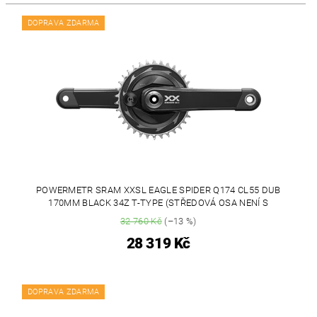
DOPRAVA ZDARMA
POWERMETR SRAM XXSL EAGLE SPIDER Q174 CL55 DUB
170MM BLACK 34Z T-TYPE (STŘEDOVÁ OSA NENÍ S
32 760 Kč
(–13 %)
28 319 Kč
DOPRAVA ZDARMA