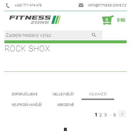
+420 777 474 478
INFO@FITNESS-ZONE.CZ
0
0 Kč
ROCK SHOX
DOPORUČUJEME
NEJLEVNĚJŠÍ
NEJDRAŽŠÍ
NEJPRODÁVANĚJŠÍ
ABECEDNĚ
...
1
2
3
9