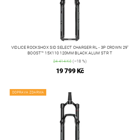
VIDLICE ROCKSHOX SID SELECT CHARGER RL - 3P CROWN 29"
BOOST™ 15X110 120MM BLACK ALUM STR T
24 414 Kč
(–18 %)
19 799 Kč
DOPRAVA ZDARMA