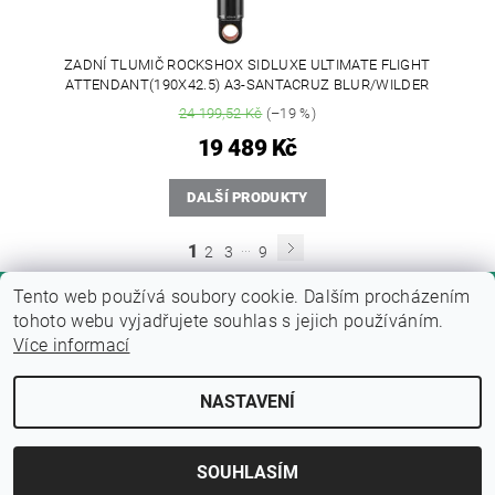
ZADNÍ TLUMIČ ROCKSHOX SIDLUXE ULTIMATE FLIGHT
ATTENDANT(190X42.5) A3-SANTACRUZ BLUR/WILDER
24 199,52 Kč
(–19 %)
19 489 Kč
DALŠÍ PRODUKTY
...
1
2
3
9
Tento web používá soubory cookie. Dalším procházením
tohoto webu vyjadřujete souhlas s jejich používáním.
Více informací
NASTAVENÍ
Upravit nastavení cookies
2026 © Fitness zone, všechna práva vyhrazena
Vytvořil Shoptet
SOUHLASÍM