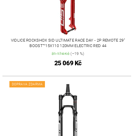
VIDLICE ROCKSHOX SID ULTIMATE RACE DAY - 2P REMOTE 29"
BOOST™15X110 120MM ELECTRIC RED 44
31 174 Kč
(–19 %)
25 069 Kč
DOPRAVA ZDARMA