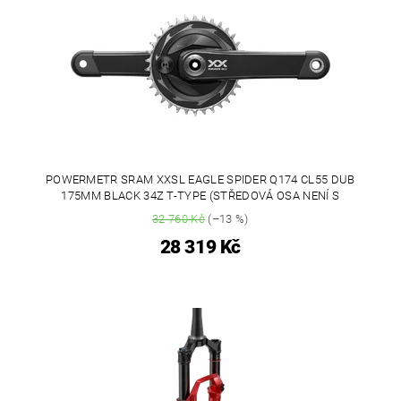
POWERMETR SRAM XXSL EAGLE SPIDER Q174 CL55 DUB
175MM BLACK 34Z T-TYPE (STŘEDOVÁ OSA NENÍ S
32 760 Kč
(–13 %)
28 319 Kč