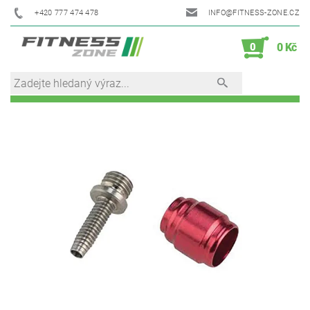
+420 777 474 478
INFO@FITNESS-ZONE.CZ
0
0 Kč