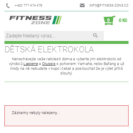
+420 777 474 478
INFO@FITNESS-ZONE.CZ
0
0 Kč
DĚTSKÁ ELEKTROKOLA
Nenechávejte vaše ratolesti doma a vyberte jim elektrokolo od
výrobců
Lapierre
a
Crussis
s pohonem Yamaha, nebo Bafang a už
nikdy na ně nebudete v kopci čekat a poslouchat že je výlet příliš
dlouhý.
Záznamy nebyly nalezeny...