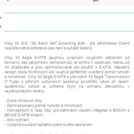
POPIS
DISKUZE
Kliky X0 ISIS 160 Black Self Extracting Bolt - pro elektrokola (Crank
cap/převodník/středová osa není součástí balení)
Kliky X0 Eagle E-MTB zaujmou výrazným vizuálním odklonem od
konvencí bez jakýchkoliv kompromisů ve směru k odolnosti, kterou od
X0 očekáváte a jsou optimalizované pro použití s E-MTB. Nápadný
design zcela hliníkových klik využívá perfektně vyvážený poměr tuhosti
a hmotnosti. Kliky X0 Eagle E-MTB a převodník X0 Eagle Transmission
(T-Type) s přímým uchycením poskytují prvotřídní výkon při řazení,
spolehlivou tuhost a volitelné kryty na ochranu převodníku v
nejnáročnějším terénu.
- Zcela hliníkové kliky.
- Optimalizovaný poměr tuhosti a hmotnosti.
- Kompatibilní s "Gap Cap" pro optimální vizuální integraci s BOSCH a
BROSE E-MTB klikami.
- ISIS rozhraní.
- Výrazná součást každého prémiového sestavení.