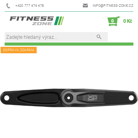
+420 777 474 478
INFO@FITNESS-ZONE.CZ
0
0 Kč
DOPRAVA ZDARMA