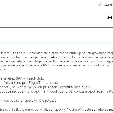
KATEGORI
ZE
k tomu, že Eagle Transmission je první svého druhu, plně integrovaný a vz
ain je mnohem víc než jen řetěz. Jeho unikátní plochý design z něj dělá nejsil
 vzhled každého super stroje. Na těchto detailech záleží. Má povrchovou úpr
vým niklem a je dodávána s PVD povlakem pro neuvěřitelnou odolnost vůči k
iny.
nější řetěz SRAM všech dob.
lně navrženo pro Eagle Transmission.
 profil, neuvěřitelný výkon při řazení, estetika měnící hru.
udové niklování pro optimální odolnost proti korozi a opotřebení s 
í, kdo napíše příspěvek k této položce.
istrovaní uživatelé mohou vkládat příspěvky. Prosím
přihlaste se
nebo se
re