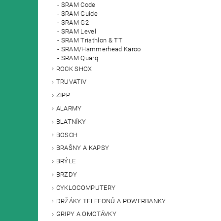
SRAM Code
SRAM Guide
SRAM G2
SRAM Level
SRAM Triathlon & TT
SRAM/Hammerhead Karoo
SRAM Quarq
ROCK SHOX
TRUVATIV
ZIPP
ALARMY
BLATNÍKY
BOSCH
BRAŠNY A KAPSY
BRÝLE
BRZDY
CYKLOCOMPUTERY
DRŽÁKY TELEFONŮ A POWERBANKY
GRIPY A OMOTÁVKY