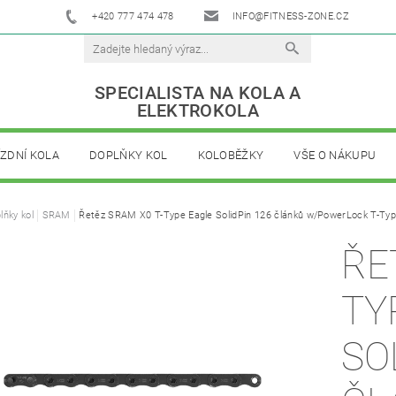
+420 777 474 478
INFO@FITNESS-ZONE.CZ
SPECIALISTA NA KOLA A
ELEKTROKOLA
ÍZDNÍ KOLA
DOPLŇKY KOL
KOLOBĚŽKY
VŠE O NÁKUPU
lňky kol
SRAM
Řetěz SRAM X0 T-Type Eagle SolidPin 126 článků w/PowerLock T-Type
ŘE
TY
SO