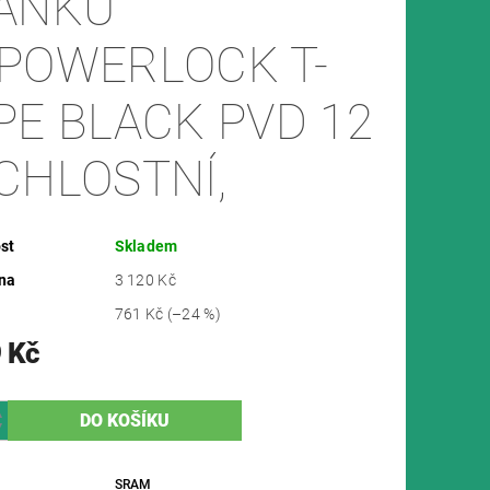
ÁNKŮ
POWERLOCK T-
PE BLACK PVD 12
CHLOSTNÍ,
st
Skladem
na
3 120 Kč
761 Kč
(–24 %)
 Kč
SRAM