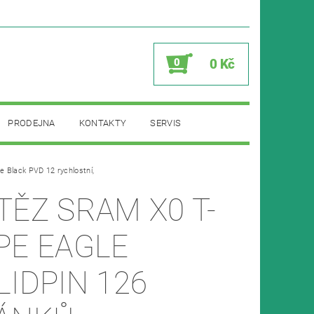
0
0 Kč
PRODEJNA
KONTAKTY
SERVIS
 Black PVD 12 rychlostní,
TĚZ SRAM X0 T-
PE EAGLE
LIDPIN 126