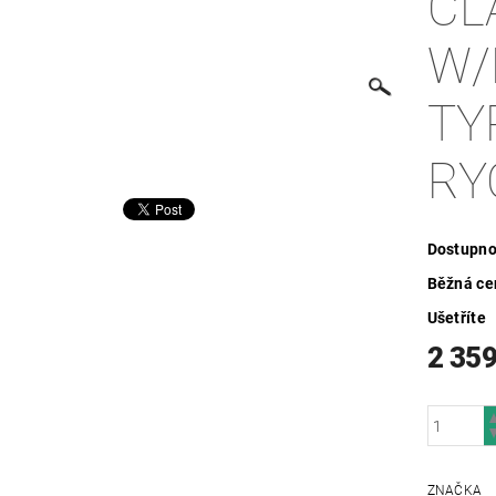
ČL
W/
TY
RY
Dostupno
Běžná ce
Ušetříte
2 359
ZNAČKA