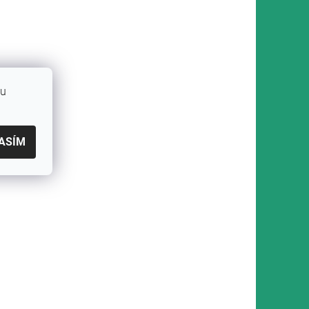
bu
ASÍM