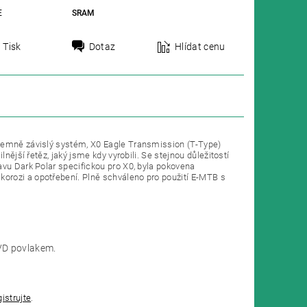
E
SRAM
Tisk
Dotaz
Hlídat cenu
ájemně závislý systém, X0 Eagle Transmission (T-Type)
nější řetěz, jaký jsme kdy vyrobili. Se stejnou důležitostí
avu Dark Polar specifickou pro X0, byla pokovena
orozi a opotřebení. Plně schváleno pro použití E-MTB s
PVD povlakem.
gistrujte
.