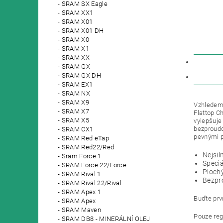
SRAM SX Eagle
SRAM XX1
SRAM X01
SRAM X01 DH
SRAM X0
SRAM X1
SRAM XX
POPIS
SRAM GX
SRAM GX DH
DISKU
SRAM EX1
SRAM NX
SRAM X9
Vzhledem 
SRAM X7
Flattop Ch
SRAM X5
vylepšuje
bezproudo
SRAM CX1
pevnými p
SRAM Red eTap
SRAM Red22/Red
Nejsil
Sram Force 1
Speciá
SRAM Force 22/Force
Plochý
SRAM Rival 1
Bezpro
SRAM Rival 22/Rival
SRAM Apex 1
Buďte prvn
SRAM Apex
SRAM Maven
Pouze reg
SRAM DB8 - MINERÁLNÍ OLEJ