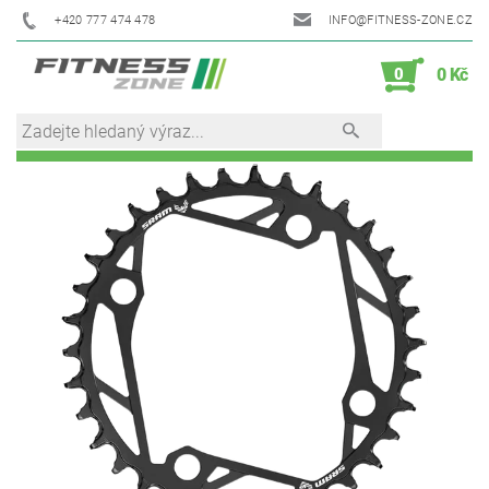
+420 777 474 478
INFO@FITNESS-ZONE.CZ
0
0 Kč