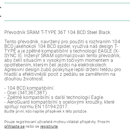
POPIS
DISKUZE
Převodník SRAM T-TYPE 36T 104 BCD Steel Black
Tento převodník, navržený pro použití s rozhraním 104
BCD jakéhokoli 104 BCD spider, využívá náš design T-
TYPE a je zpětně kompatibilní s technologií EAGLE (X-
SYNC II). Inženýř SRAM optimalizovali tento převodník,
aby čelil situacím s vysokým točivým momentem a
opotřebením, kterým čelí jezdci na elektrokolech.
Agresivní design zubů poskytuje lepší držení řetězu pro
hladší a efektivnější pocit z pedálu se zaměřením na
dlouhou životnost.
- 104 BCD kompatibilní.
- Ocel (34T,36T,38T).
- Zpětně kompatibilní s další technologií Eagle.
- AeroGuard kompatibilní s ocelovými kroužky, které
splňují normu EN 15194:2017.
Buďte první, kdo napíše příspěvek k této položce.
Pouze registrovaní uživatelé mohou vkládat příspěvky. Prosím
přihlaste se
nebo se
registrujte
.