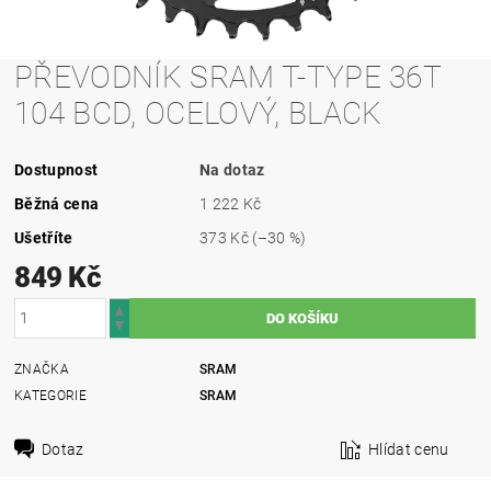
PŘEVODNÍK SRAM T-TYPE 36T
104 BCD, OCELOVÝ, BLACK
Dostupnost
Na dotaz
Běžná cena
1 222 Kč
Ušetříte
373 Kč
(–30 %)
849 Kč
ZNAČKA
SRAM
KATEGORIE
SRAM
Dotaz
Hlídat cenu