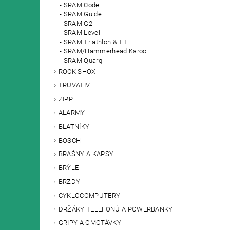
SRAM Code
SRAM Guide
SRAM G2
SRAM Level
SRAM Triathlon & TT
SRAM/Hammerhead Karoo
SRAM Quarq
ROCK SHOX
TRUVATIV
ZIPP
ALARMY
BLATNÍKY
BOSCH
BRAŠNY A KAPSY
BRÝLE
BRZDY
CYKLOCOMPUTERY
DRŽÁKY TELEFONŮ A POWERBANKY
GRIPY A OMOTÁVKY