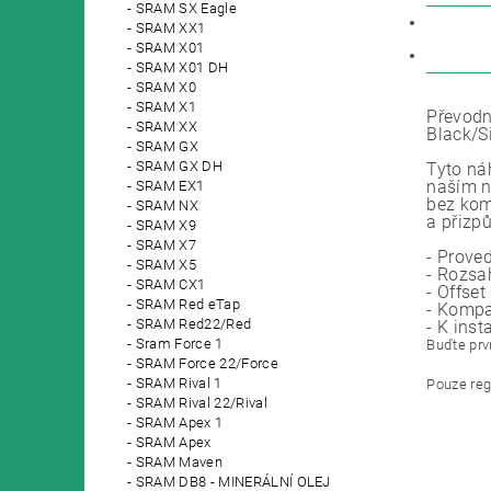
SRAM SX Eagle
POPIS
SRAM XX1
SRAM X01
DISKU
SRAM X01 DH
SRAM X0
SRAM X1
Převodn
SRAM XX
Black/S
SRAM GX
SRAM GX DH
Tyto ná
naším n
SRAM EX1
bez kom
SRAM NX
a přizp
SRAM X9
SRAM X7
- Prove
SRAM X5
- Rozsa
SRAM CX1
- Offse
SRAM Red eTap
- Kompat
SRAM Red22/Red
- K ins
Sram Force 1
Buďte prvn
SRAM Force 22/Force
SRAM Rival 1
Pouze reg
SRAM Rival 22/Rival
SRAM Apex 1
SRAM Apex
SRAM Maven
SRAM DB8 - MINERÁLNÍ OLEJ