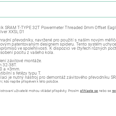
ZE
ík SRAM T-TYPE 32T Powermeter Threaded 0mm Offset Eagle (
ilver XXSL D1
hradní převodníky, navržené pro použití s naším novým měřič
ovým patentovaným designem spideru. Tento systém uchyce
promisů ve spolehlivosti. K dispozici ve čtyřech různých počt
ůsobení pocitu z vašeho kola.
dení závitové montáže.
h 32-38T.
t 0 a +3mm.
ibilní s řetězy typu T.
talaci je nutný nástroj pro demontáž závitového převodníku S
í, kdo napíše příspěvek k této položce.
istrovaní uživatelé mohou vkládat příspěvky. Prosím
přihlaste se
nebo se
re