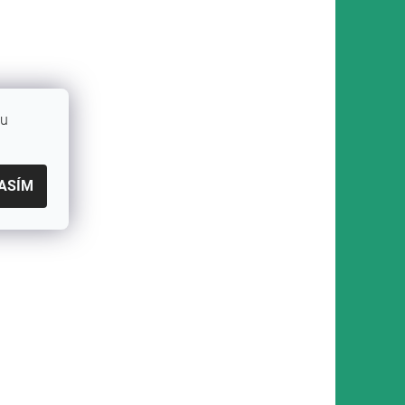
bu
ASÍM