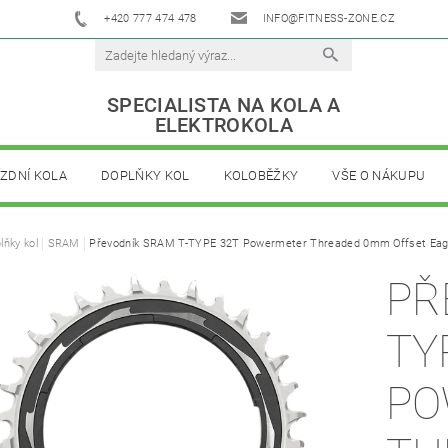
+420 777 474 478
INFO@FITNESS-ZONE.CZ
SPECIALISTA NA KOLA A
ELEKTROKOLA
ÍZDNÍ KOLA
DOPLŇKY KOL
KOLOBĚŽKY
VŠE O NÁKUPU
lňky kol
SRAM
Převodník SRAM T-TYPE 32T Powermeter Threaded 0mm Offset Eag
PŘ
TY
PO