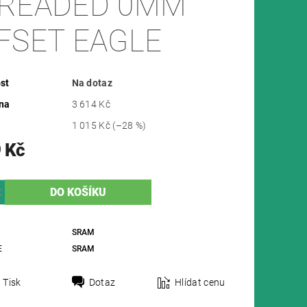
READED 0MM
FSET EAGLE
st
Na dotaz
na
3 614 Kč
1 015 Kč
(–28 %)
 Kč
SRAM
E
SRAM
Tisk
Dotaz
Hlídat cenu