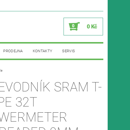
0
0 Kč
PRODEJNA
KONTAKTY
SERVIS
le
EVODNÍK SRAM T-
PE 32T
WERMETER