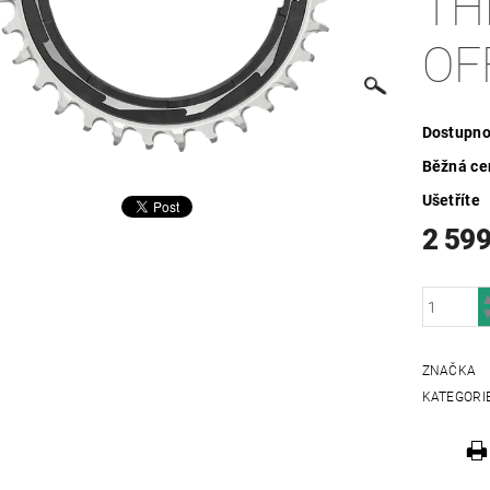
TH
OF
Dostupno
Běžná ce
Ušetříte
2 599
ZNAČKA
KATEGORI