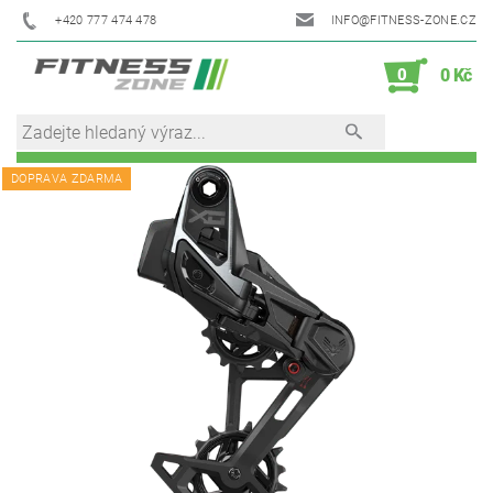
+420 777 474 478
INFO@FITNESS-ZONE.CZ
0
0 Kč
DOPRAVA ZDARMA