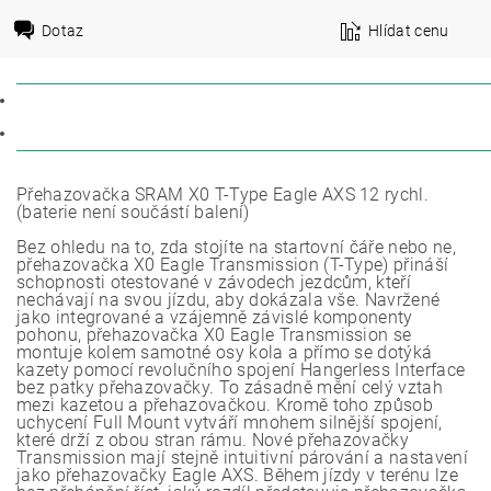
Dotaz
Hlídat cenu
POPIS
DISKUZE
Přehazovačka SRAM X0 T-Type Eagle AXS 12 rychl.
(baterie není součástí balení)
Bez ohledu na to, zda stojíte na startovní čáře nebo ne,
přehazovačka X0 Eagle Transmission (T-Type) přináší
schopnosti otestované v závodech jezdcům, kteří
nechávají na svou jízdu, aby dokázala vše. Navržené
jako integrované a vzájemně závislé komponenty
pohonu, přehazovačka X0 Eagle Transmission se
montuje kolem samotné osy kola a přímo se dotýká
kazety pomocí revolučního spojení Hangerless Interface
bez patky přehazovačky. To zásadně mění celý vztah
mezi kazetou a přehazovačkou. Kromě toho způsob
uchycení Full Mount vytváří mnohem silnější spojení,
které drží z obou stran rámu. Nové přehazovačky
Transmission mají stejně intuitivní párování a nastavení
jako přehazovačky Eagle AXS. Během jízdy v terénu lze