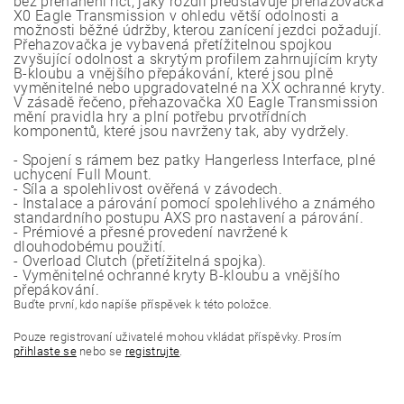
bez přehánění říct, jaký rozdíl představuje přehazovačka
X0 Eagle Transmission v ohledu větší odolnosti a
možnosti běžné údržby, kterou zanícení jezdci požadují.
Přehazovačka je vybavená přetížitelnou spojkou
zvyšující odolnost a skrytým profilem zahrnujícím kryty
B-kloubu a vnějšího přepákování, které jsou plně
vyměnitelné nebo upgradovatelné na XX ochranné kryty.
V zásadě řečeno, přehazovačka X0 Eagle Transmission
mění pravidla hry a plní potřebu prvotřídních
komponentů, které jsou navrženy tak, aby vydržely.
- Spojení s rámem bez patky Hangerless Interface, plné
uchycení Full Mount.
- Síla a spolehlivost ověřená v závodech.
- Instalace a párování pomocí spolehlivého a známého
standardního postupu AXS pro nastavení a párování.
- Prémiové a přesné provedení navržené k
dlouhodobému použití.
- Overload Clutch (přetížitelná spojka).
- Vyměnitelné ochranné kryty B-kloubu a vnějšího
přepákování.
Buďte první, kdo napíše příspěvek k této položce.
Pouze registrovaní uživatelé mohou vkládat příspěvky. Prosím
přihlaste se
nebo se
registrujte
.