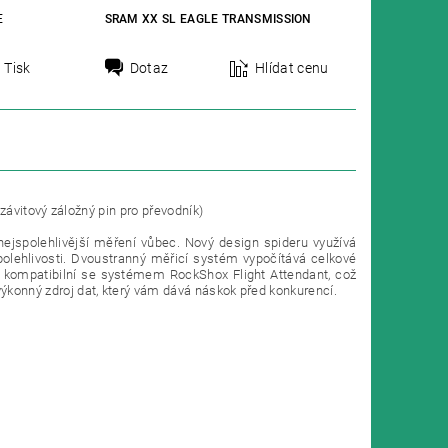
E
SRAM XX SL EAGLE TRANSMISSION
Tisk
Dotaz
Hlídat cenu
ávitový záložný pin pro převodník)
ejspolehlivější měření vůbec. Nový design spideru využívá
olehlivosti. Dvoustranný měřicí systém vypočítává celkové
ké kompatibilní se systémem RockShox Flight Attendant, což
onný zdroj dat, který vám dává náskok před konkurencí.