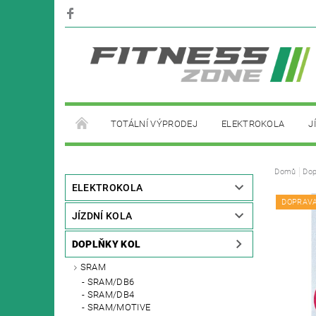
TOTÁLNÍ VÝPRODEJ
ELEKTROKOLA
J
PŮJČOVNA ELEKTROKOL
Domů
Dop
ELEKTROKOLA
DOPRAV
JÍZDNÍ KOLA
DOPLŇKY KOL
SRAM
SRAM/DB6
SRAM/DB4
SRAM/MOTIVE