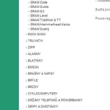
- Vodotěs
SRAM Code
SRAM Guide
Buďte prvn
SRAM G2
SRAM Level
Pouze reg
SRAM Triathlon & TT
SRAM/Hammerhead Karoo
SRAM Quarq
ROCK SHOX
TRUVATIV
ZIPP
ALARMY
BLATNÍKY
BOSCH
BRAŠNY A KAPSY
BRÝLE
BRZDY
CYKLOCOMPUTERY
DRŽÁKY TELEFONŮ A POWERBANKY
GRIPY A OMOTÁVKY