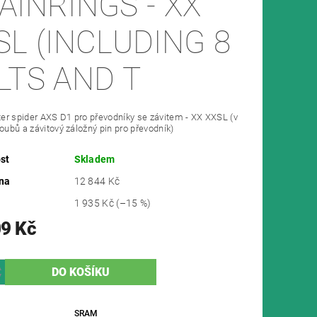
AINRINGS - XX
SL (INCLUDING 8
LTS AND T
r spider AXS D1 pro převodníky se závitem - XX XXSL (v
roubů a závitový záložný pin pro převodník)
st
Skladem
na
12 844 Kč
1 935 Kč
(–15 %)
09 Kč
SRAM