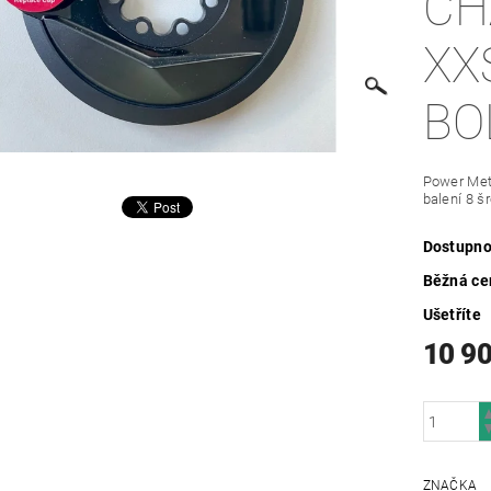
CH
XX
BO
Power Mete
balení 8 š
Dostupno
Běžná ce
Ušetříte
10 9
ZNAČKA