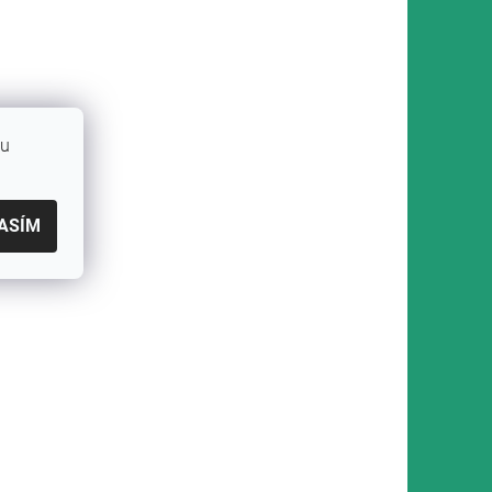
bu
ASÍM