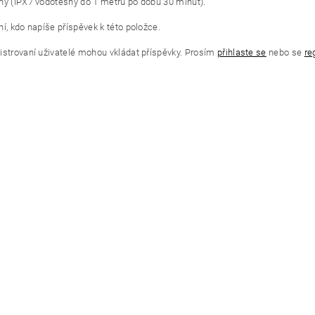
ný (IPX7 vodotěsný do 1 metru po dobu 30 minut).
í, kdo napíše příspěvek k této položce.
istrovaní uživatelé mohou vkládat příspěvky. Prosím
přihlaste se
nebo se
re