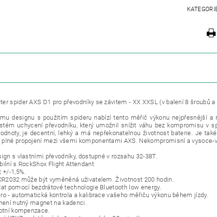
KATEGORI
ZE
er spider AXS D1 pro převodníky se závitem - XX XXSL (v balení 8 šroubů a z
mu designu s použitím spideru nabízí tento měřič výkonu nejpřesnější a n
ystém uchycení převodníku, který umožnil snížit váhu bez kompromisu v sp
odnoty, je decentní, lehký a má nepřekonatelnou životnost baterie. Je ta
plné propojení mezi všemi komponentami AXS. Nekompromisní a vysoce-výk
sign s vlastními převodníky, dostupné v rozsahu 32-38T.
bilní s RockShox Flight Attendant
t +/-1,5%.
 CR2032 může být vyměněná uživatelem. Životnost 200 hodin.
dat pomocí bezdrátové technologie Bluetooth low energy.
ro - automatická kontrola a kalibrace vašeho měřiču výkonu během jízdy.
 není nutný magnet na kadenci.
lotní kompenzace.