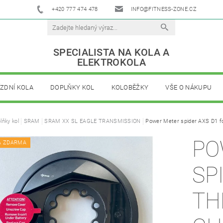
+420 777 474 478
INFO@FITNESS-ZONE.CZ
SPECIALISTA NA KOLA A
ELEKTROKOLA
ÍZDNÍ KOLA
DOPLŇKY KOL
KOLOBĚŽKY
VŠE O NÁKUPU
lňky kol
SRAM
SRAM XX SL EAGLE TRANSMISSION
Power Meter spider AXS D1 fo
PO
A ZDARMA
SP
TH