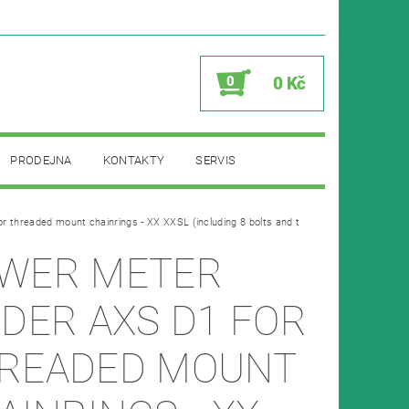
0
0 Kč
PRODEJNA
KONTAKTY
SERVIS
r threaded mount chainrings - XX XXSL (including 8 bolts and t
WER METER
IDER AXS D1 FOR
READED MOUNT