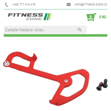
+420 777 474 478
INFO@FITNESS-ZONE.CZ
0
0 Kč