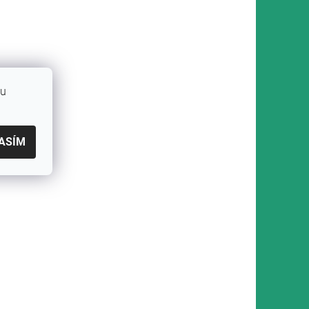
bu
ASÍM