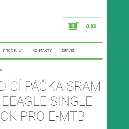
0
0 Kč
PRODEJNA
KONTAKTY
SERVIS
TB
DÍCÍ PÁČKA SRAM
 EEAGLE SINGLE
ICK PRO E-MTB