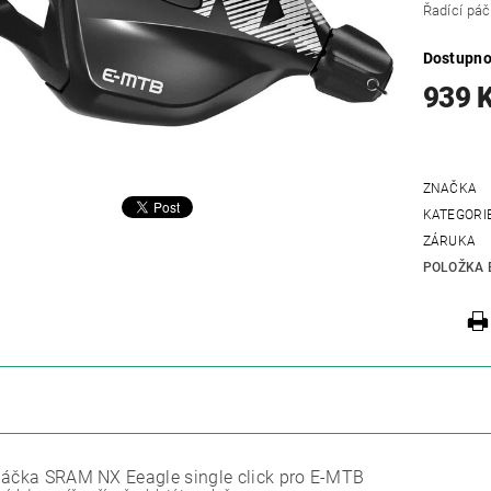
Řadící pá
Dostupno
939 
ZNAČKA
KATEGORI
ZÁRUKA
POLOŽKA 
ZE
páčka SRAM NX Eeagle single click pro E-MTB