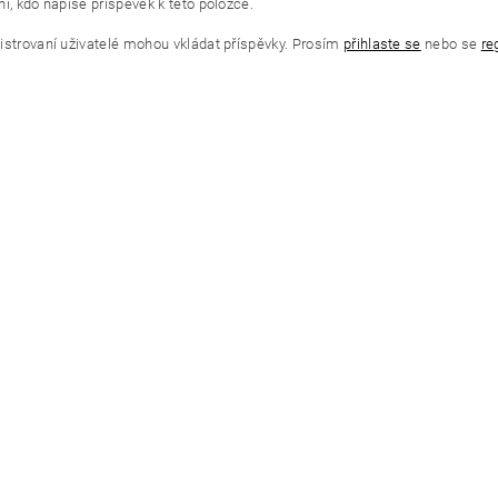
í, kdo napíše příspěvek k této položce.
istrovaní uživatelé mohou vkládat příspěvky. Prosím
přihlaste se
nebo se
re