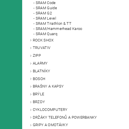
SRAM Code
SRAM Guide
SRAM G2
SRAM Level
SRAM Triathlon & TT
SRAM/Hammerhead Karoo
SRAM Quarq
ROCK SHOX
TRUVATIV
ZIPP
ALARMY
BLATNÍKY
BOSCH
BRAŠNY A KAPSY
BRÝLE
BRZDY
CYKLOCOMPUTERY
DRŽÁKY TELEFONŮ A POWERBANKY
GRIPY A OMOTÁVKY