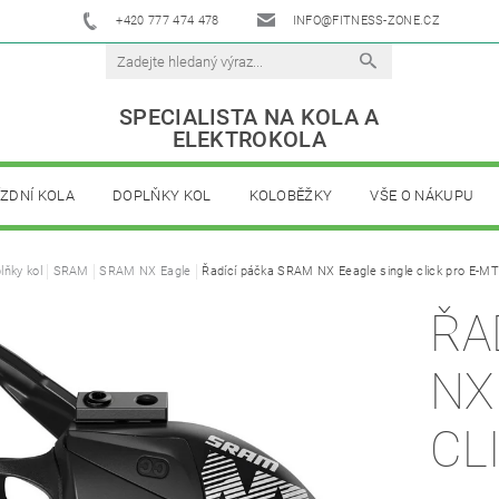
+420 777 474 478
INFO@FITNESS-ZONE.CZ
SPECIALISTA NA KOLA A
ELEKTROKOLA
ÍZDNÍ KOLA
DOPLŇKY KOL
KOLOBĚŽKY
VŠE O NÁKUPU
lňky kol
SRAM
SRAM NX Eagle
Řadící páčka SRAM NX Eeagle single click pro E-M
ŘA
NX
CL