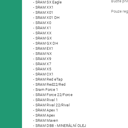
Buďte prvn
SRAM SX Eagle
SRAM XX1
Pouze reg
SRAM X01
SRAM X01 DH
SRAM X0
SRAM X1
SRAM XX
SRAM GX
SRAM GX DH
SRAM EX1
SRAM NX
SRAM X9
SRAM X7
SRAM X5
SRAM CX1
SRAM Red eTap
SRAM Red22/Red
Sram Force 1
SRAM Force 22/Force
SRAM Rival 1
SRAM Rival 22/Rival
SRAM Apex 1
SRAM Apex
SRAM Maven
SRAM DB8 - MINERÁLNÍ OLEJ