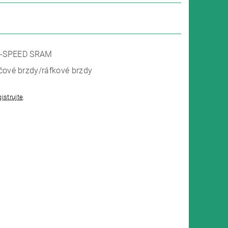
1-SPEED SRAM
ové brzdy/ráfkové brzdy
gistrujte
.