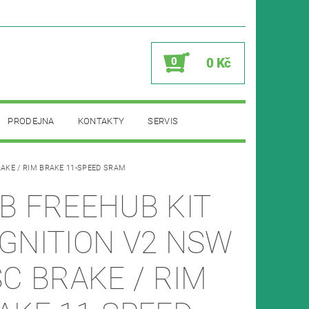
0
0 Kč
PRODEJNA
KONTAKTY
SERVIS
AKE / RIM BRAKE 11-SPEED SRAM
B FREEHUB KIT
GNITION V2 NSW
SC BRAKE / RIM