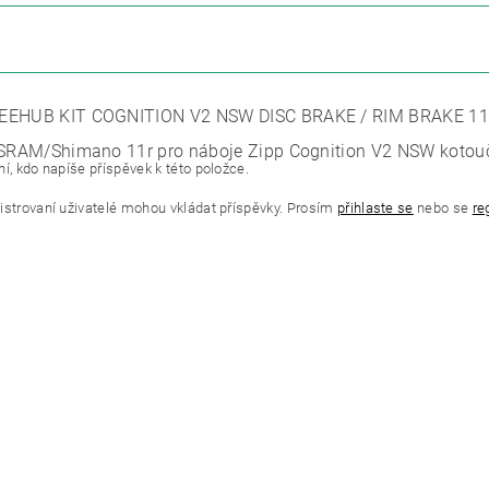
ZE
EEHUB KIT COGNITION V2 NSW DISC BRAKE / RIM BRAKE 1
 SRAM/Shimano 11r pro náboje Zipp Cognition V2 NSW kotouč
í, kdo napíše příspěvek k této položce.
istrovaní uživatelé mohou vkládat příspěvky. Prosím
přihlaste se
nebo se
re