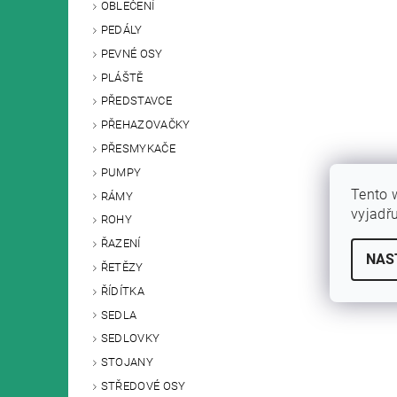
OBLEČENÍ
PEDÁLY
PEVNÉ OSY
PLÁŠTĚ
PŘEDSTAVCE
PŘEHAZOVAČKY
PŘESMYKAČE
PUMPY
Tento 
RÁMY
vyjadř
ROHY
ŘAZENÍ
NAS
ŘETĚZY
ŘÍDÍTKA
SEDLA
SEDLOVKY
STOJANY
STŘEDOVÉ OSY