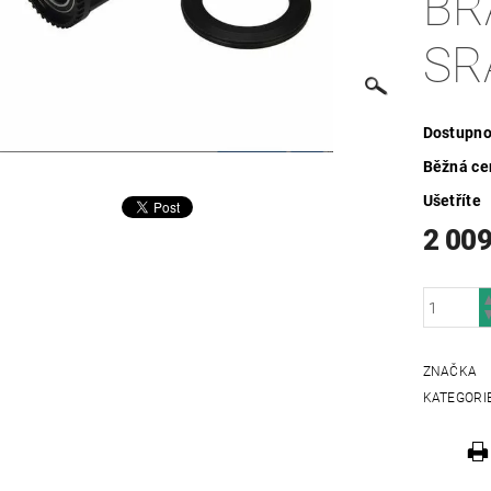
BR
SR
Dostupno
Běžná ce
Ušetříte
2 009
ZNAČKA
KATEGORI