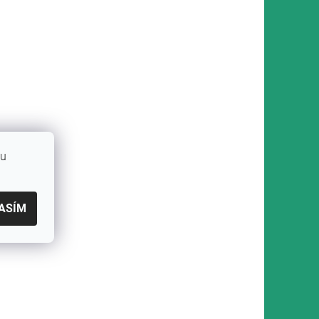
bu
ASÍM