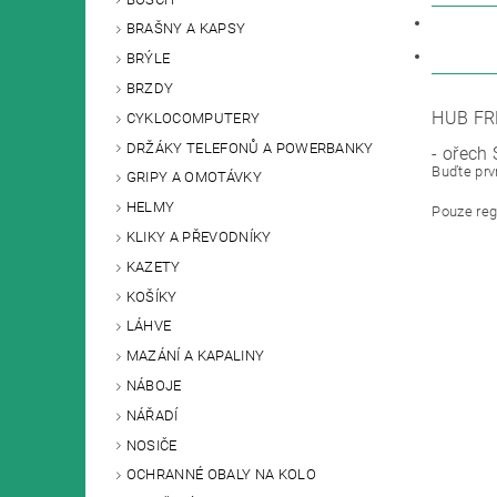
POPIS
BRAŠNY A KAPSY
DISKU
BRÝLE
BRZDY
HUB FR
CYKLOCOMPUTERY
DRŽÁKY TELEFONŮ A POWERBANKY
- ořech
Buďte prvn
GRIPY A OMOTÁVKY
HELMY
Pouze reg
KLIKY A PŘEVODNÍKY
KAZETY
KOŠÍKY
LÁHVE
MAZÁNÍ A KAPALINY
NÁBOJE
NÁŘADÍ
NOSIČE
OCHRANNÉ OBALY NA KOLO