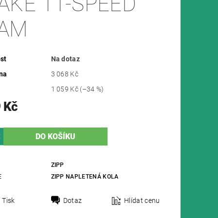
AKE 11-SPEED
AM
st
Na dotaz
na
3 068 Kč
1 059 Kč
(–34 %)
 Kč
ZIPP
E
ZIPP NAPLETENÁ KOLA
Tisk
Dotaz
Hlídat cenu