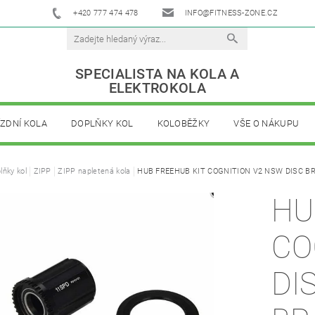
+420 777 474 478
INFO@FITNESS-ZONE.CZ
SPECIALISTA NA KOLA A
ELEKTROKOLA
ÍZDNÍ KOLA
DOPLŇKY KOL
KOLOBĚŽKY
VŠE O NÁKUPU
lňky kol
ZIPP
ZIPP napletená kola
HUB FREEHUB KIT COGNITION V2 NSW DISC BR
HU
CO
DI