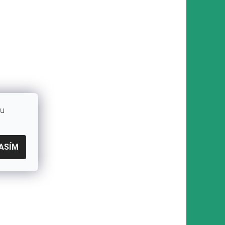
bu
ASÍM