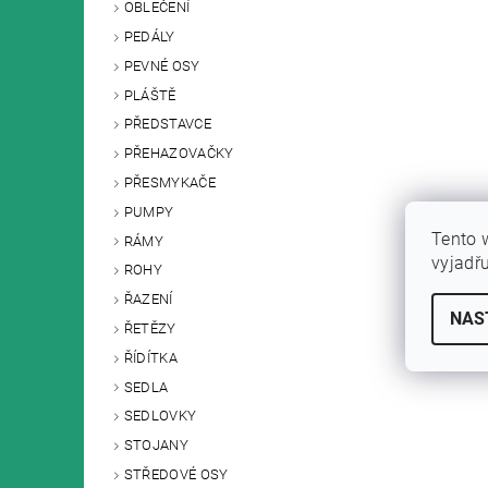
OBLEČENÍ
PEDÁLY
PEVNÉ OSY
PLÁŠTĚ
PŘEDSTAVCE
PŘEHAZOVAČKY
PŘESMYKAČE
PUMPY
Tento 
RÁMY
vyjadř
ROHY
ŘAZENÍ
NAS
ŘETĚZY
ŘÍDÍTKA
SEDLA
SEDLOVKY
STOJANY
STŘEDOVÉ OSY