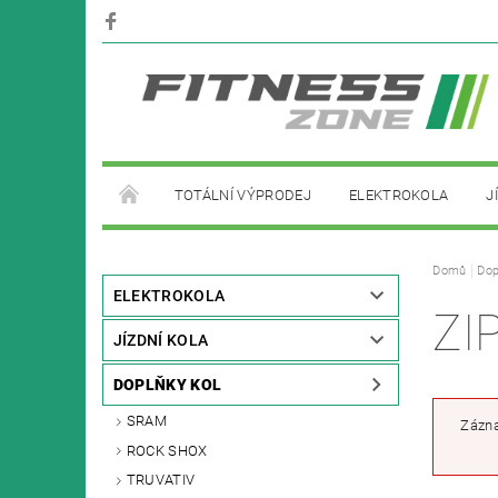
TOTÁLNÍ VÝPRODEJ
ELEKTROKOLA
J
PŮJČOVNA ELEKTROKOL
Domů
Dop
ELEKTROKOLA
ZI
JÍZDNÍ KOLA
DOPLŇKY KOL
SRAM
Zázna
ROCK SHOX
TRUVATIV