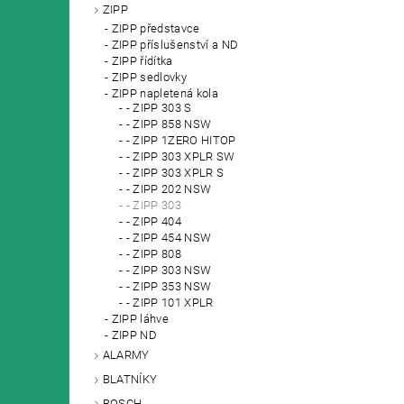
ZIPP
ZIPP představce
ZIPP příslušenství a ND
ZIPP řídítka
ZIPP sedlovky
ZIPP napletená kola
- ZIPP 303 S
- ZIPP 858 NSW
- ZIPP 1ZERO HITOP
- ZIPP 303 XPLR SW
- ZIPP 303 XPLR S
- ZIPP 202 NSW
- ZIPP 303
- ZIPP 404
- ZIPP 454 NSW
- ZIPP 808
- ZIPP 303 NSW
- ZIPP 353 NSW
- ZIPP 101 XPLR
ZIPP láhve
ZIPP ND
ALARMY
BLATNÍKY
BOSCH