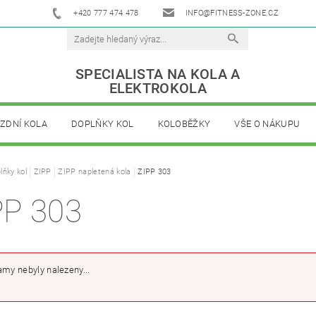
+420 777 474 478
INFO@FITNESS-ZONE.CZ
SPECIALISTA NA KOLA A
ELEKTROKOLA
ÍZDNÍ KOLA
DOPLŇKY KOL
KOLOBĚŽKY
VŠE O NÁKUPU
lňky kol
ZIPP
ZIPP napletená kola
ZIPP 303
PP 303
my nebyly nalezeny...