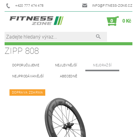
+420 777 474 478
INFO@FITNESS-ZONE.CZ
0
0 Kč
ZIPP 808
DOPORUČUJEME
NEJLEVNĚJŠÍ
NEJDRAŽŠÍ
NEJPRODÁVANĚJŠÍ
ABECEDNĚ
DOPRAVA ZDARMA