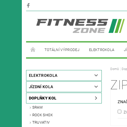
TOTÁLNÍ VÝPRODEJ
ELEKTROKOLA
J
PŮJČOVNA ELEKTROKOL
Domů
Dop
ELEKTROKOLA
ZI
JÍZDNÍ KOLA
DOPLŇKY KOL
ZNA
SRAM
Z
ROCK SHOX
TRUVATIV