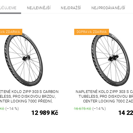
UČUJEME
NEJLEVNĚJŠÍ
NEJDRAŽŠÍ
NEJPRODÁVANĚJŠÍ
AVA ZDARMA
DOPRAVA ZDARMA
TENÉ KOLO ZIPP 303 S CARBON
NAPLETENÉ KOLO ZIPP 303 S 
ELESS, PRO DISKOVOU BRZDU,
TUBELESS, PRO DISKOVOU B
NTER LOCKING 700C PŘEDNÍ,
CENTER LOCKING 700C ZAD
 Kč
(–14 %)
16 675 Kč
(–14 %)
12 989 Kč
14 22