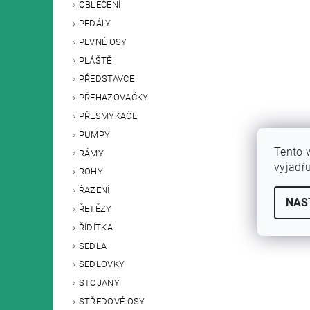
OBLEČENÍ
PEDÁLY
PEVNÉ OSY
PLÁŠTĚ
PŘEDSTAVCE
PŘEHAZOVAČKY
PŘESMYKAČE
PUMPY
Tento 
RÁMY
vyjadř
ROHY
ŘAZENÍ
NAS
ŘETĚZY
ŘÍDÍTKA
SEDLA
SEDLOVKY
STOJANY
STŘEDOVÉ OSY