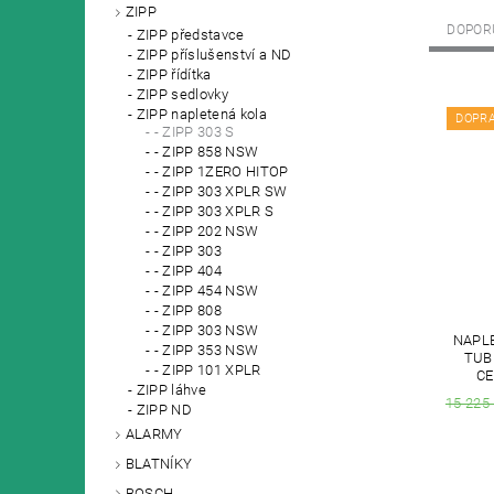
ZIPP
DOPOR
ZIPP představce
ZIPP příslušenství a ND
ZIPP řídítka
ZIPP sedlovky
ZIPP napletená kola
DOPR
- ZIPP 303 S
- ZIPP 858 NSW
- ZIPP 1ZERO HITOP
- ZIPP 303 XPLR SW
- ZIPP 303 XPLR S
- ZIPP 202 NSW
- ZIPP 303
- ZIPP 404
- ZIPP 454 NSW
- ZIPP 808
- ZIPP 303 NSW
NAPLE
- ZIPP 353 NSW
TUB
- ZIPP 101 XPLR
CE
ZIPP láhve
15 225
ZIPP ND
ALARMY
BLATNÍKY
BOSCH