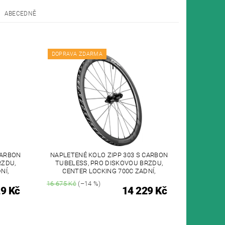
ABECEDNĚ
DOPRAVA ZDARMA
CARBON
NAPLETENÉ KOLO ZIPP 303 S CARBON
RZDU,
TUBELESS, PRO DISKOVOU BRZDU,
NÍ,
CENTER LOCKING 700C ZADNÍ,
16 675 Kč
(–14 %)
9 Kč
14 229 Kč