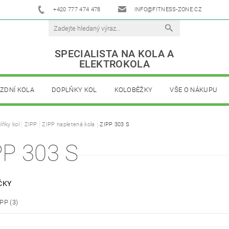
+420 777 474 478
INFO@FITNESS-ZONE.CZ
SPECIALISTA NA KOLA A
ELEKTROKOLA
ÍZDNÍ KOLA
DOPLŇKY KOL
KOLOBĚŽKY
VŠE O NÁKUPU
lňky kol
ZIPP
ZIPP napletená kola
ZIPP 303 S
PP 303 S
ČKY
IPP
(3)