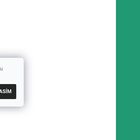
bu
ASÍM