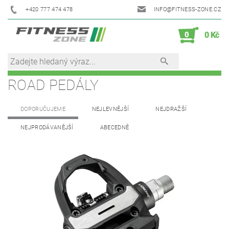
+420 777 474 478
INFO@FITNESS-ZONE.CZ
0
0 Kč
ROAD PEDÁLY
DOPORUČUJEME
NEJLEVNĚJŠÍ
NEJDRAŽŠÍ
NEJPRODÁVANĚJŠÍ
ABECEDNĚ