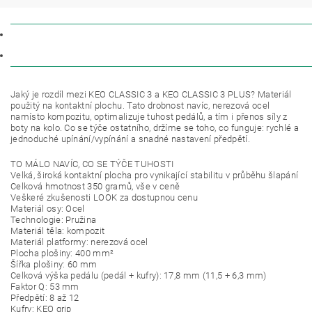
POPIS
DISKUZE
Jaký je rozdíl mezi KEO CLASSIC 3 a KEO CLASSIC 3 PLUS? Materiál
použitý na kontaktní plochu. Tato drobnost navíc, nerezová ocel
namísto kompozitu, optimalizuje tuhost pedálů, a tím i přenos síly z
boty na kolo. Co se týče ostatního, držíme se toho, co funguje: rychlé a
jednoduché upínání/vypínání a snadné nastavení předpětí.
TO MÁLO NAVÍC, CO SE TÝČE TUHOSTI
Velká, široká kontaktní plocha pro vynikající stabilitu v průběhu šlapání
Celková hmotnost 350 gramů, vše v ceně
Veškeré zkušenosti LOOK za dostupnou cenu
Materiál osy: Ocel
Technologie: Pružina
Materiál těla: kompozit
Materiál platformy: nerezová ocel
Plocha plošiny: 400 mm²
Šířka plošiny: 60 mm
Celková výška pedálu (pedál + kufry): 17,8 mm (11,5 + 6,3 mm)
Faktor Q: 53 mm
Předpětí: 8 až 12
Kufry: KEO grip