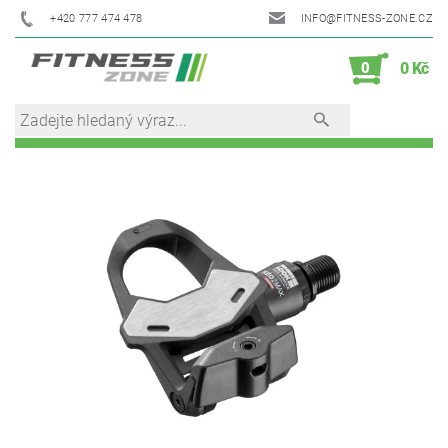
+420 777 474 478
INFO@FITNESS-ZONE.CZ
0
0 Kč