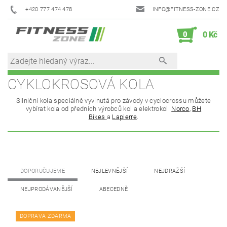
+420 777 474 478
INFO@FITNESS-ZONE.CZ
0
0 Kč
CYKLOKROSOVÁ KOLA
Silniční kola speciálně vyvinutá pro závody v cyclocrossu můžete
vybírat kola od předních výrobců kol a elektrokol
Norco
,
BH
Bikes
a
Lapierre
.
DOPORUČUJEME
NEJLEVNĚJŠÍ
NEJDRAŽŠÍ
NEJPRODÁVANĚJŠÍ
ABECEDNĚ
DOPRAVA ZDARMA