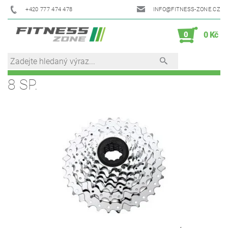
+420 777 474 478
INFO@FITNESS-ZONE.CZ
0
0 Kč
8 SP.