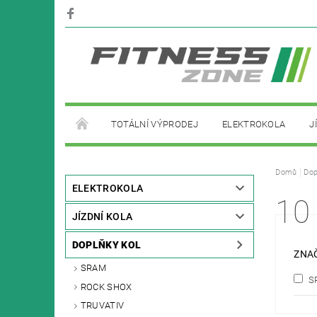
TOTÁLNÍ VÝPRODEJ
ELEKTROKOLA
J
PŮJČOVNA ELEKTROKOL
Domů
Dop
ELEKTROKOLA
10 
JÍZDNÍ KOLA
DOPLŇKY KOL
ZNA
SRAM
S
ROCK SHOX
TRUVATIV