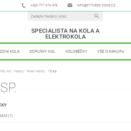
+420 777 474 478
INFO@FITNESS-ZONE.CZ
SPECIALISTA NA KOLA A
ELEKTROKOLA
ÍZDNÍ KOLA
DOPLŇKY KOL
KOLOBĚŽKY
VŠE O NÁKUPU
lňky kol
Kazety
Road kazety
10 sp.
SP.
ČKY
RAM
(1)