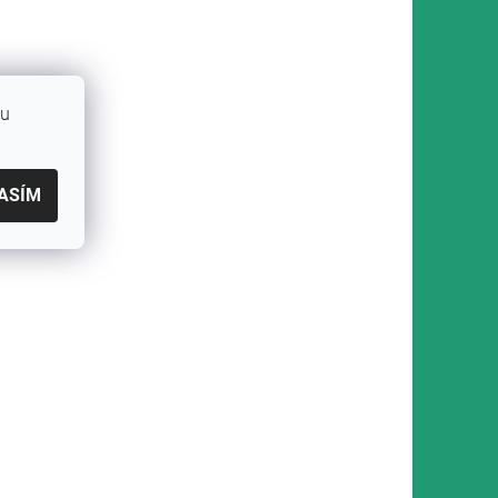
bu
ASÍM