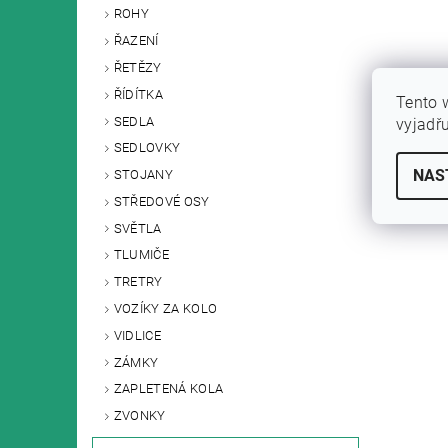
ROHY
ŘAZENÍ
ŘETĚZY
ŘÍDÍTKA
Tento 
SEDLA
vyjadř
SEDLOVKY
NAS
STOJANY
STŘEDOVÉ OSY
SVĚTLA
TLUMIČE
TRETRY
VOZÍKY ZA KOLO
VIDLICE
ZÁMKY
ZAPLETENÁ KOLA
ZVONKY