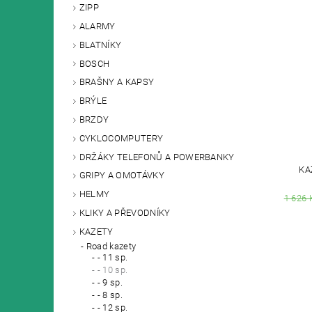
ZIPP
ALARMY
BLATNÍKY
BOSCH
BRAŠNY A KAPSY
BRÝLE
BRZDY
CYKLOCOMPUTERY
DRŽÁKY TELEFONŮ A POWERBANKY
KA
GRIPY A OMOTÁVKY
HELMY
1 626 
KLIKY A PŘEVODNÍKY
KAZETY
Road kazety
- 11 sp.
- 10 sp.
- 9 sp.
- 8 sp.
- 12 sp.