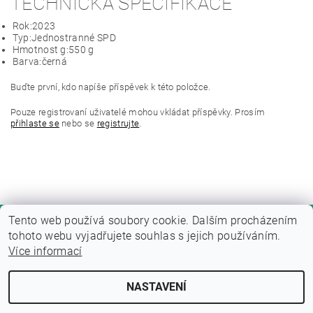
TECHNICKÁ SPECIFIKACE
Rok:
2023
Typ:
Jednostranné SPD
Hmotnost g:
550 g
Barva:
černá
Buďte první, kdo napíše příspěvek k této položce.
Pouze registrovaní uživatelé mohou vkládat příspěvky. Prosím
přihlaste se
nebo se
registrujte
.
Tento web používá soubory cookie. Dalším procházením
tohoto webu vyjadřujete souhlas s jejich používáním.
Více informací
NASTAVENÍ
Upravit nastavení cookies
2026 © Fitness zone, všechna práva vyhrazena