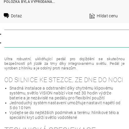
POLOŽKA BYLA VYPRODÁNA...
Dotaz
Hlídat cenu
POPIS
DISKUZE
Ultra robustní, uklidňující pedál pro dojíždění se skutečnou
bezpečností při jízdě za tmy díky integrovanému světlu.
Pedál je
vyroben z hliníku a je odolný proti nárazům.
OD SILNICE KE STEZCE, ZE DNE DO NOCI
Snadná instalace a odstranění díky chytrému klipovému
systému, světlo VISION nabízí více než 30 hodin výdrže
baterie a je nezávislé na pedálu pro flexibilní použití
Jednoduchý systém nastavení umožňuje nastavit napětí od
5 do 10 Nm
Vydejte se do nejtěžších podmínek a terénu: hliníkové tělo a
speciální kryt udrží světlo vodotěsné