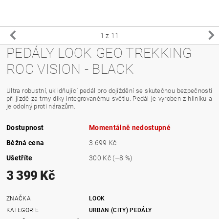
1
z 11
PEDÁLY LOOK GEO TREKKING
ROC VISION - BLACK
Ultra robustní, uklidňující pedál pro dojíždění se skutečnou bezpečností
při jízdě za tmy díky integrovanému světlu.
Pedál je vyroben z hliníku a
je odolný proti nárazům.
Dostupnost
Momentálně nedostupné
Běžná cena
3 699 Kč
Ušetříte
300 Kč
(–8 %)
3 399 Kč
ZNAČKA
LOOK
KATEGORIE
URBAN (CITY) PEDÁLY