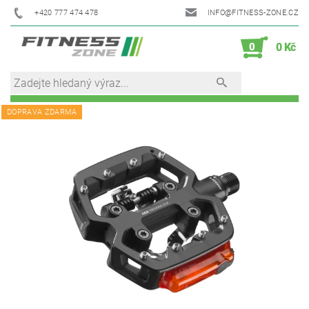
+420 777 474 478
INFO@FITNESS-ZONE.CZ
0
0 Kč
DOPRAVA ZDARMA