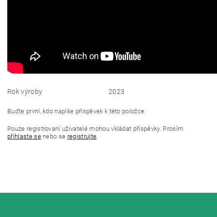
Rok výroby
2023
Buďte první, kdo napíše příspěvek k této položce.
Pouze registrovaní uživatelé mohou vkládat příspěvky. Prosím
přihlaste se
nebo se
registrujte
.