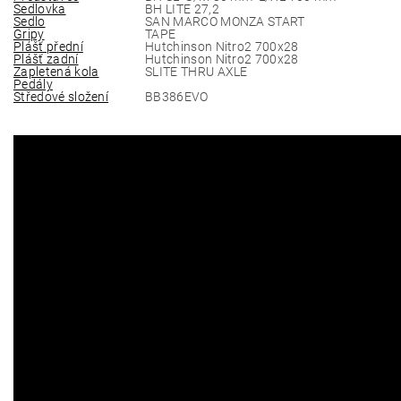
Sedlovka
BH LITE 27,2
Sedlo
SAN MARCO MONZA START
Gripy
TAPE
Plášť přední
Hutchinson Nitro2 700x28
Plášť zadní
Hutchinson Nitro2 700x28
Zapletená kola
SLITE THRU AXLE
Pedály
Středové složení
BB386EVO