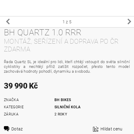
1
z 5
BH QUARTZ 1.0 RRR
MONTÁŽ, SEŘÍZENÍ A DOPRAVA PO ČR
ZDARMA
Řada Quartz SL je ideální pro lidi, kteří chtějí vstoupit do světa silniční
cyklistiky a nechtějí příliž zatížit rozpočet, přesto tento model
zachovává hodnoty pohodlí, dynamiku a svobodu.
39 990 Kč
ZNAČKA
BH BIKES
KATEGORIE
SILNIČNÍ KOLA
ZÁRUKA
2 ROKY
Dotaz
Hlídat cenu