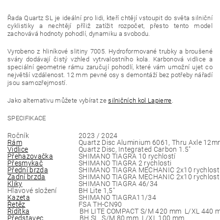
Řada Quartz SL je ideální pro lidi, kteří chtějí vstoupit do světa silniční
cyklistiky a nechtějí příliž zatížit rozpočet, přesto tento model
zachovává hodnoty pohodlí, dynamiku a svobodu.
Vyrobeno z hliníkové slitiny 7005. Hydroformované trubky a broušené
sváry dodávají čistý vzhled vytrvalostního kola. Karbonová vidlice a
speciální geometrie rámu zaručují pohodlí, které vám umožní ujet co
největší vzdálenost. 12 mm pevné osy s demontáží bez potřeby nářadí
jsou samozřejmostí.
Jako alternativu můžete vybírat ze
silničních kol Lapierre
.
SPECIFIKACE
Ročník
2023 / 2024
Rám
Quartz Disc Aluminium 6061, Thru Axle 12
Vidlice
Quartz Disc, Integrated Carbon 1.5"
Přehazovačka
SHIMANO TIAGRA 10 rychlostí
Přesmykač
SHIMANO TIAGRA 2 rychlosti
Přední brzda
SHIMANO TIAGRA MECHANIC 2x10 rychlostí
Zadní brzda
SHIMANO TIAGRA MECHANIC 2x10 rychlostí
Kliky
SHIMANO TIAGRA 46/34
Hlavové složení
BH Lite 1,5"
Kazeta
SHIMANO TIAGRA11/34
Řetěz
FSA TH-CN90
Řídítka
BH LITE COMPACT S/M 420 mm L/XL 440 
Představec
BH SL S/M 80 mm L/XL 100 mm