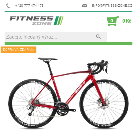
+420 777 474 478
INFO@FITNESS-ZONE.CZ
0
0 Kč
DOPRAVA ZDARMA