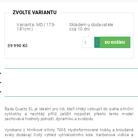
ZVOLTE VARIANTU
Varianta: MD ( 173-
Skladem u dodavatele
181cm )
cca 10 dní
39 990 Kč
POPIS
PARAMETRY
DISKUZE
Řada Quartz SL je ideální pro lidi, kteří chtějí vstoupit do světa silniční
cyklistiky a nechtějí příliž zatížit rozpočet, přesto tento model
zachovává hodnoty pohodlí, dynamiku a svobodu.
Vyrobeno z hliníkové slitiny 7005. Hydroformované trubky a broušené
sváry dodávají čistý vzhled vytrvalostního kola. Karbonová vidlice a