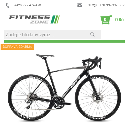
+420 777 474 478
INFO@FITNESS-ZONE.CZ
0
0 Kč
DOPRAVA ZDARMA