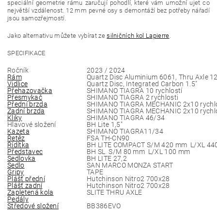
speciální geometrie rámu zaručují pohodlí, které vám umožní ujet co
největší vzdálenost. 12 mm pevné osy s demontáží bez potřeby nářadí
jsou samozřejmostí.
Jako alternativu můžete vybírat ze
silničních kol Lapierre
.
SPECIFIKACE
Ročník
2023 / 2024
Rám
Quartz Disc Aluminium 6061, Thru Axle 
Vidlice
Quartz Disc, Integrated Carbon 1.5"
Přehazovačka
SHIMANO TIAGRA 10 rychlostí
Přesmykač
SHIMANO TIAGRA 2 rychlosti
Přední brzda
SHIMANO TIAGRA MECHANIC 2x10 rychlo
Zadní brzda
SHIMANO TIAGRA MECHANIC 2x10 rychlo
Kliky
SHIMANO TIAGRA 46/34
Hlavové složení
BH Lite 1,5"
Kazeta
SHIMANO TIAGRA11/34
Řetěz
FSA TH-CN90
Řídítka
BH LITE COMPACT S/M 420 mm L/XL 44
Představec
BH SL S/M 80 mm L/XL 100 mm
Sedlovka
BH LITE 27,2
Sedlo
SAN MARCO MONZA START
Gripy
TAPE
Plášť přední
Hutchinson Nitro2 700x28
Plášť zadní
Hutchinson Nitro2 700x28
Zapletená kola
SLITE THRU AXLE
Pedály
Středové složení
BB386EVO