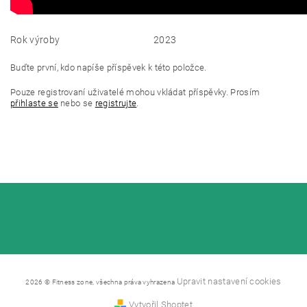
Rok výroby
2023
Buďte první, kdo napíše příspěvek k této položce.
Pouze registrovaní uživatelé mohou vkládat příspěvky. Prosím
přihlaste se
nebo se
registrujte
.
Upravit nastavení cookies
2026 © Fitness zone, všechna práva vyhrazena
Vytvořil Shoptet