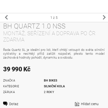
1
z 5
BH QUARTZ 1.0 NSS
MONTÁŽ, SEŘÍZENÍ A DOPRAVA PO ČR
ZDARMA
Řada Quartz SL je ideální pro lidi, kteří chtějí vstoupit do světa silniční
cyklistiky a nechtějí příliž zatížit rozpočet, přesto tento model
zachovává hodnoty pohodlí, dynamiku a svobodu.
39 990 Kč
ZNAČKA
BH BIKES
KATEGORIE
SILNIČNÍ KOLA
ZÁRUKA
2 ROKY
Dotaz
Hlídat cenu