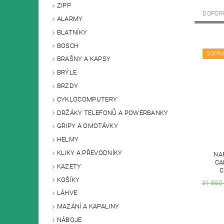
ZIPP
DOPOR
ALARMY
BLATNÍKY
BOSCH
DOPR
BRAŠNY A KAPSY
BRÝLE
BRZDY
CYKLOCOMPUTERY
DRŽÁKY TELEFONŮ A POWERBANKY
GRIPY A OMOTÁVKY
HELMY
KLIKY A PŘEVODNÍKY
NA
CA
KAZETY
C
KOŠÍKY
31 850
LÁHVE
MAZÁNÍ A KAPALINY
NÁBOJE