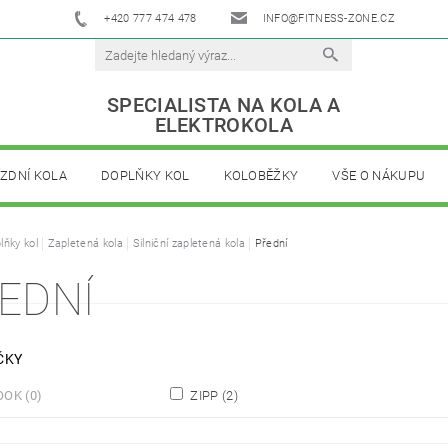
+420 777 474 478
INFO@FITNESS-ZONE.CZ
SPECIALISTA NA KOLA A
ELEKTROKOLA
ÍZDNÍ KOLA
DOPLŇKY KOL
KOLOBĚŽKY
VŠE O NÁKUPU
lňky kol
Zapletená kola
Silniční zapletená kola
Přední
EDNÍ
ČKY
OOK
(0)
ZIPP
(2)