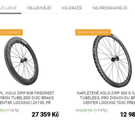
UČUJEME
NEJLEVNĚJŠÍ
NEJDRAŽŠÍ
NEJPRODÁVANĚJŠÍ
AVA ZDARMA
DOPRAVA ZDARMA
PL. KOLO ZIPP 808 FIRECREST
NAPLETENÉ KOLO ZIPP 303 S 
RBON TUBELESS DISC BRAKE
TUBELESS, PRO DISKOVOU B
ENTER LOCKING,12X100, PŘ
CENTER LOCKING 700C PŘED
 Kč
(–14 %)
15 225 Kč
(–14 %)
27 359 Kč
12 98