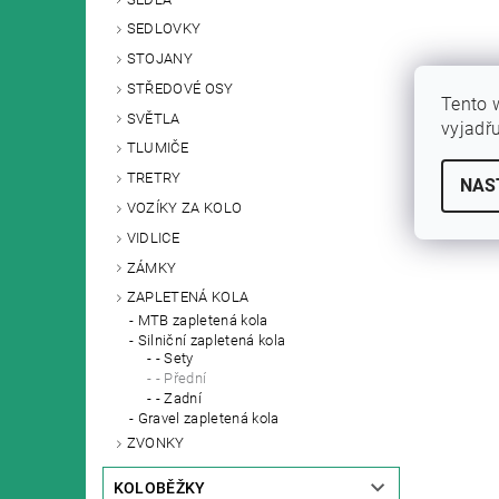
SEDLOVKY
STOJANY
STŘEDOVÉ OSY
Tento 
SVĚTLA
vyjadř
TLUMIČE
TRETRY
NAS
VOZÍKY ZA KOLO
VIDLICE
ZÁMKY
ZAPLETENÁ KOLA
MTB zapletená kola
Silniční zapletená kola
- Sety
- Přední
- Zadní
Gravel zapletená kola
ZVONKY
KOLOBĚŽKY