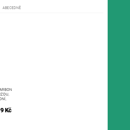
ABECEDNĚ
CARBON
RZDU,
NÍ,
9 Kč