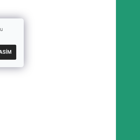
bu
ASÍM