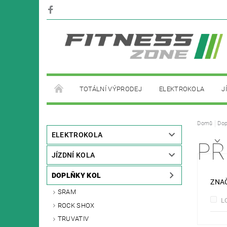
TOTÁLNÍ VÝPRODEJ
ELEKTROKOLA
J
PŮJČOVNA ELEKTROKOL
Domů
Dop
ELEKTROKOLA
PŘ
JÍZDNÍ KOLA
DOPLŇKY KOL
ZNA
SRAM
L
ROCK SHOX
TRUVATIV