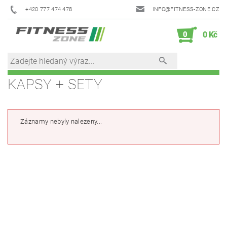
+420 777 474 478
INFO@FITNESS-ZONE.CZ
0
0 Kč
KAPSY + SETY
Záznamy nebyly nalezeny...