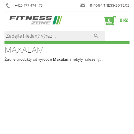
+420 777 474 478
INFO@FITNESS-ZONE.CZ
0
0 Kč
MAXALAMI
Žádné produkty od výrobce
Maxalami
nebyly nalezeny....