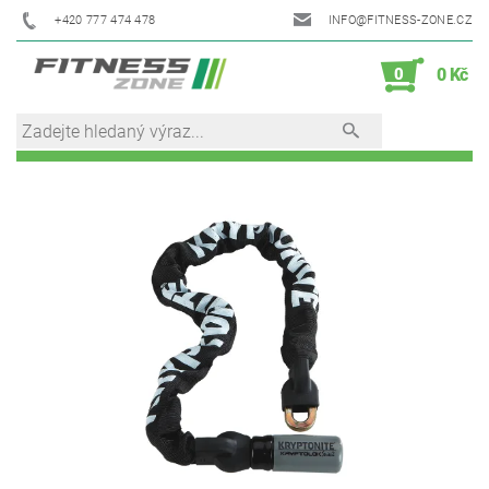
+420 777 474 478
INFO@FITNESS-ZONE.CZ
0
0 Kč