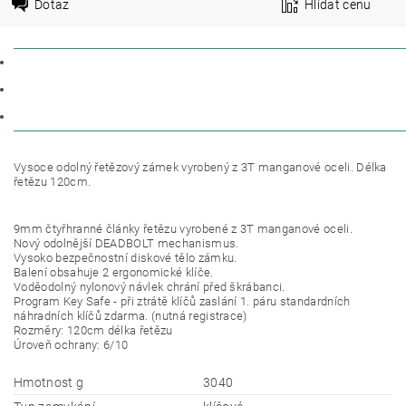
Dotaz
Hlídat cenu
POPIS
PARAMETRY
DISKUZE
Vysoce odolný řetězový zámek vyrobený z 3T manganové oceli. Délka
řetězu 120cm.
9mm čtyřhranné články řetězu vyrobené z 3T manganové oceli.
Nový odolnější DEADBOLT mechanismus.
Vysoko bezpečnostní diskové tělo zámku.
Balení obsahuje 2 ergonomické klíče.
Voděodolný nylonový návlek chrání před škrábanci.
Program Key Safe - při ztrátě klíčů zaslání 1. páru standardních
náhradních klíčů zdarma. (nutná registrace)
Rozměry: 120cm délka řetězu
Úroveň ochrany: 6/10
Hmotnost g
3040