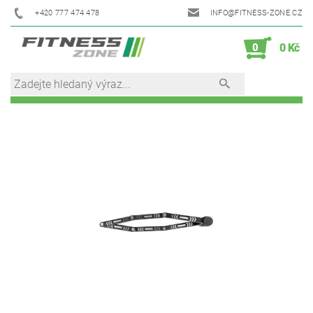
+420 777 474 478
INFO@FITNESS-ZONE.CZ
0
0 Kč