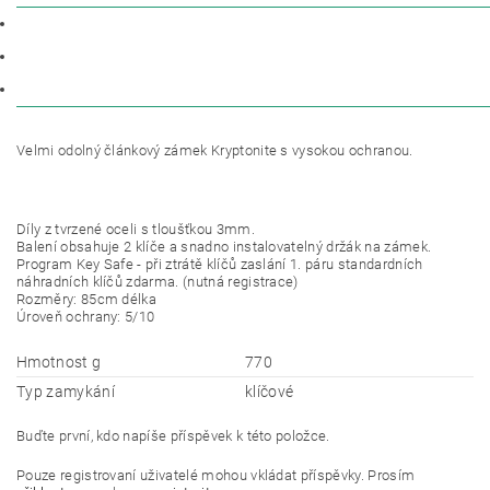
POPIS
PARAMETRY
DISKUZE
Velmi odolný článkový zámek Kryptonite s vysokou ochranou.
Díly z tvrzené oceli s tloušťkou 3mm.
Balení obsahuje 2 klíče a snadno instalovatelný držák na zámek.
Program Key Safe - při ztrátě klíčů zaslání 1. páru standardních
náhradních klíčů zdarma. (nutná registrace)
Rozměry: 85cm délka
Úroveň ochrany: 5/10
Hmotnost g
770
Typ zamykání
klíčové
Buďte první, kdo napíše příspěvek k této položce.
Pouze registrovaní uživatelé mohou vkládat příspěvky. Prosím