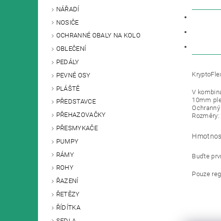
NÁŘADÍ
POPIS
NOSIČE
PARAM
OCHRANNÉ OBALY NA KOLO
DISKU
OBLEČENÍ
PEDÁLY
KryptoFle
PEVNÉ OSY
PLÁŠTĚ
V kombina
10mm plet
PŘEDSTAVCE
Ochranný 
PŘEHAZOVAČKY
Rozměry:
PŘESMYKAČE
Hmotnos
PUMPY
RÁMY
Buďte prvn
ROHY
Pouze reg
ŘAZENÍ
ŘETĚZY
ŘÍDÍTKA
SEDLA