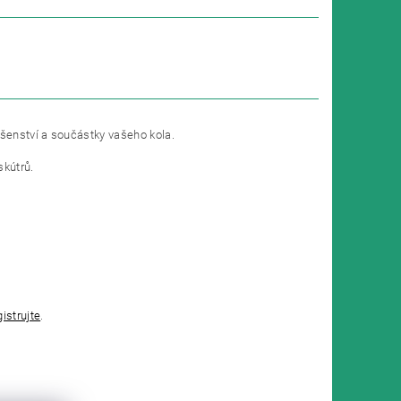
ušenství a součástky vašeho kola.
skútrů.
gistrujte
.