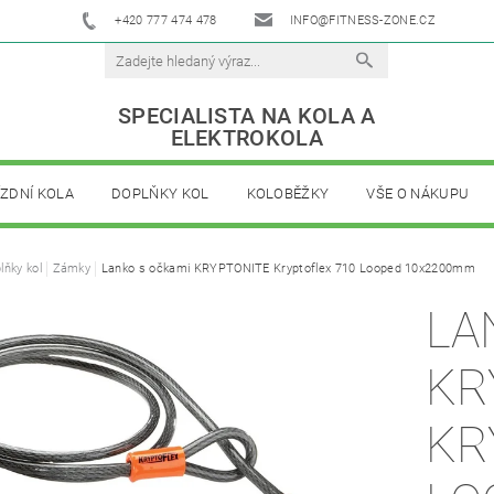
+420 777 474 478
INFO@FITNESS-ZONE.CZ
SPECIALISTA NA KOLA A
ELEKTROKOLA
ÍZDNÍ KOLA
DOPLŇKY KOL
KOLOBĚŽKY
VŠE O NÁKUPU
lňky kol
Zámky
Lanko s očkami KRYPTONITE Kryptoflex 710 Looped 10x2200mm
LA
KR
KR