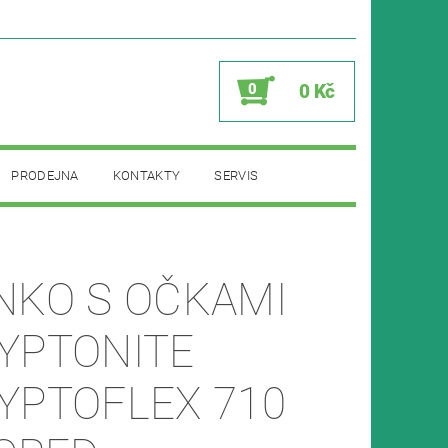
0
0 Kč
PRODEJNA
KONTAKTY
SERVIS
NKO S OČKAMI
YPTONITE
YPTOFLEX 710