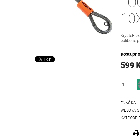
LO
10
KryptoFlex
oblíbené p
Dostupno
599 
ZNAČKA
WEBOVÁ S
KATEGORI