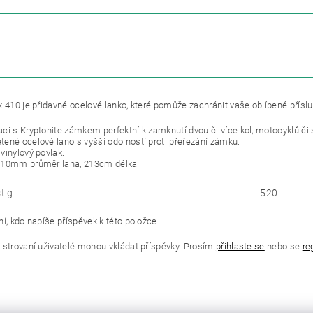
ETRY
ZE
x 410 je přidavné ocelové lanko, které pomůže zachránit vaše oblíbené přísl
ci s Kryptonite zámkem perfektní k zamknutí dvou či více kol, motocyklů či 
ené ocelové lano s vyšší odolností proti přeřezání zámku.
vinylový povlak.
 10mm průměr lana, 213cm délka
t g
520
í, kdo napíše příspěvek k této položce.
istrovaní uživatelé mohou vkládat příspěvky. Prosím
přihlaste se
nebo se
re