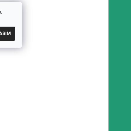
bu
ASÍM