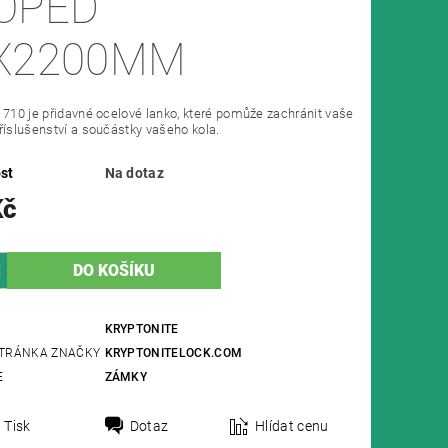
OPED
X2200MM
 710 je přidavné ocelové lanko, které pomůže zachránit vaše
říslušenství a součástky vašeho kola.
st
Na dotaz
Kč
KRYPTONITE
TRÁNKA ZNAČKY
KRYPTONITELOCK.COM
E
ZÁMKY
Tisk
Dotaz
Hlídat cenu