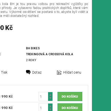
á kola BH je tou pravou volbou pro rekreační vyjížďky po
 přírody. Je vybaveno řadou praktických doplňků, které vám
cestu. Výkonné osvětlení se postará o to, abyste byli vidět a
te měli dostatečný rozhled.
90 Kč
BH BIKES
E
TREKINGOVÁ A CROSSOVÁ KOLA
2 ROKY
Tisk
Dotaz
Hlídat cenu
1 990 Kč
1 990 Kč