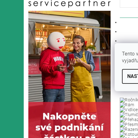
POPIS
PARAM
DISKU
Tento 
Trekingov
vyjadř
cestu. Vý
do obcho
hliníkové
NAS
chladným
Specifika