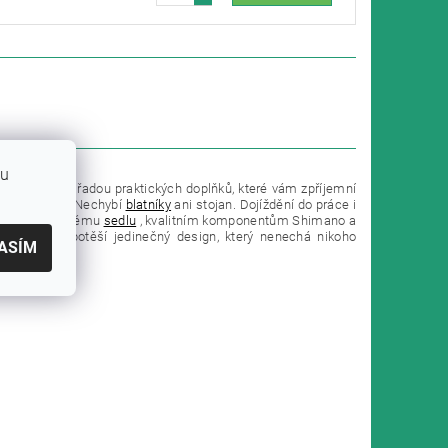
bu
. Je vybaveno řadou praktických doplňků, které vám zpříjemní
tečný rozhled. Nechybí
blatníky
ani stojan. Dojíždění do práce i
ámu
, pohodlnému
sedlu
, kvalitním komponentům Shimano a
ároveň vás potěší jedinečný design, který nenechá nikoho
ASÍM