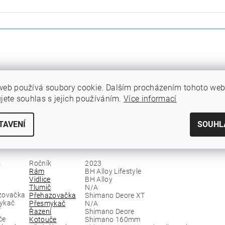
ETRY
ZE
web používá soubory cookie. Dalším procházením tohoto we
á kola BH je tou pravou volbou pro rekreační vyjížďky po městě i do přírody
ujete souhlas s jejich používáním.
Více informací
konné osvětlení se postará o to, abyste byli vidět a zároveň jste měli dosta
du se stane opravdovým potěšením díky pevnému a lehkému hliníkovému
r
vidlici
, která výborně absorbuje otřesy způsobené nerovnostmi cesty. Z
TAVENÍ
SOUHL
.
ce:
Ročník
2023
Rám
BH Alloy Lifestyle
Vidlice
BH Alloy
Tlumič
N/A
Přehazovačka
Shimano Deore XT
Přesmykač
N/A
Řazení
Shimano Deore
Kotouče
Shimano 160mm