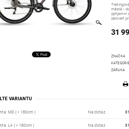
Trekingov
městě i do
zpříjemní 
zároveň js
31 9
ZNAČKA
KATEGORI
ZÁRUKA
LTE VARIANTU
nta: MD ( < 180cm )
Na dotaz
3
nta: LA ( > 180cm )
Na dotaz
3