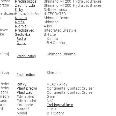
Přední brzda
Shimano MT200, Hydraulic Brakes
Zadní brzda
Shimano MT200, Hydraulic Brakes
Kliky
Delta Miranda
Hlavové složení
INTEGRATED
Kazeta
Shimano Deore
Řetěz
Shimano
Řídítka
Alloy
Představec
Integrated Lifestyle
Sedlovka
BH Lite
Sedlo
Kappa
Gripy
BH Comfort
Shimano Dinamo
Přední náboj
Shimano
Zadní náboj
Ráfky
READY Alloy
Plášť přední
Continental Contact Cruiser
Plášť zadní
Continental Contact Cruiser
Zdvih přední
0 mm
Zdvih zadní
N/A
Kategorie
Trekingová kola
Materiál
Hliník
Model
BH Oxford