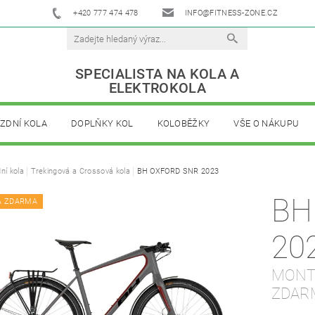
+420 777 474 478
INFO@FITNESS-ZONE.CZ
SPECIALISTA NA KOLA A
ELEKTROKOLA
ÍZDNÍ KOLA
DOPLŇKY KOL
KOLOBĚŽKY
VŠE O NÁKUPU
dní kola
Trekingová a Crossová kola
BH OXFORD SNR 2023
BH
A ZDARMA
20
MONTÁ
ZDAR