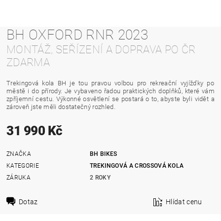
BH OXFORD RNR 2023
MONTÁŽ, SEŘÍZENÍ A DOPRAVA PO ČR
ZDARMA
Trekingová kola BH je tou pravou volbou pro rekreační vyjížďky po
městě i do přírody. Je vybaveno řadou praktických doplňků, které vám
zpříjemní cestu. Výkonné osvětlení se postará o to, abyste byli vidět a
zároveň jste měli dostatečný rozhled.
31 990 Kč
ZNAČKA
BH BIKES
KATEGORIE
TREKINGOVÁ A CROSSOVÁ KOLA
ZÁRUKA
2 ROKY
Dotaz
Hlídat cenu