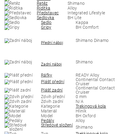
Řetěz
Shimano
Řídítka
Alloy
Představec
Integrated Lifestyle
Sedlovka
BH Lite
Sedlo
Kappa
Gripy
BH Comfort
Shimano Dinamo
Přední náboj
Shimano
Zadní náboj
Ráfky
READY Alloy
Continental Contact
Plášť přední
Cruiser
Continental Contact
Plášť zadní
Cruiser
Zdvih přední
0 mm
Zdvih zadní
N/A
Kategorie
Trekingová kola
Materiál
Hliník
Model
BH Oxford
Pedály
Alloy
Středové složení
Shimano
Typ
Trekkingové kolo