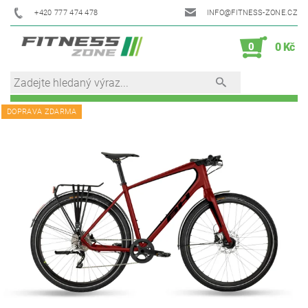
+420 777 474 478
INFO@FITNESS-ZONE.CZ
0
0 Kč
DOPRAVA ZDARMA