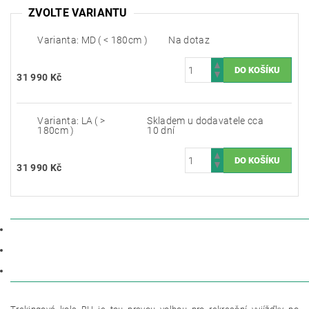
ZVOLTE VARIANTU
Varianta: MD ( < 180cm )
Na dotaz
31 990 Kč
Varianta: LA ( >
Skladem u dodavatele cca
180cm )
10 dní
31 990 Kč
POPIS
PARAMETRY
DISKUZE