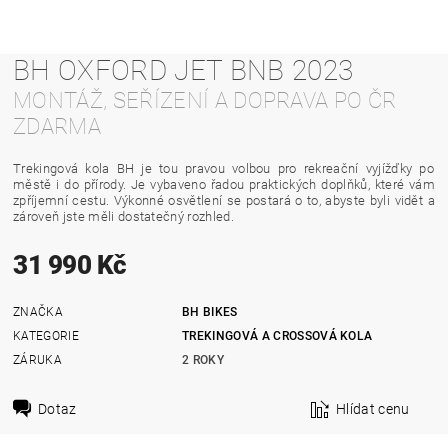
BH OXFORD JET BNB 2023
MONTÁŽ, SEŘÍZENÍ A DOPRAVA PO ČR
ZDARMA
Trekingová kola BH je tou pravou volbou pro rekreační vyjížďky po
městě i do přírody. Je vybaveno řadou praktických doplňků, které vám
zpříjemní cestu. Výkonné osvětlení se postará o to, abyste byli vidět a
zároveň jste měli dostatečný rozhled.
31 990 Kč
ZNAČKA
BH BIKES
KATEGORIE
TREKINGOVÁ A CROSSOVÁ KOLA
ZÁRUKA
2 ROKY
Dotaz
Hlídat cenu