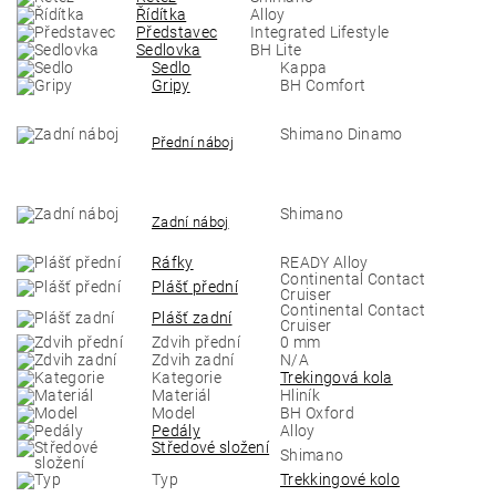
Řídítka
Alloy
Představec
Integrated Lifestyle
Sedlovka
BH Lite
Sedlo
Kappa
Gripy
BH Comfort
Shimano Dinamo
Přední náboj
Shimano
Zadní náboj
Ráfky
READY Alloy
Continental Contact
Plášť přední
Cruiser
Continental Contact
Plášť zadní
Cruiser
Zdvih přední
0 mm
Zdvih zadní
N/A
Kategorie
Trekingová kola
Materiál
Hliník
Model
BH Oxford
Pedály
Alloy
Středové složení
Shimano
Typ
Trekkingové kolo