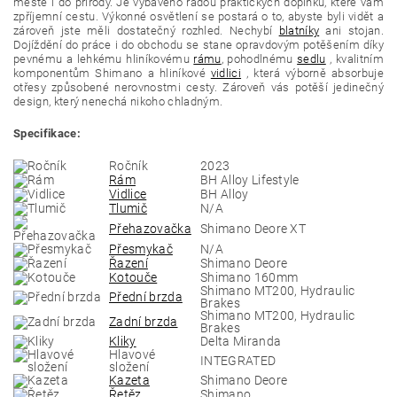
městě i do přírody. Je vybaveno řadou praktických doplňků, které vám
zpříjemní cestu. Výkonné osvětlení se postará o to, abyste byli vidět a
zároveň jste měli dostatečný rozhled. Nechybí
blatníky
ani stojan.
Dojíždění do práce i do obchodu se stane opravdovým potěšením díky
pevnému a lehkému hliníkovému
rámu
, pohodlnému
sedlu
, kvalitním
komponentům Shimano a hliníkové
vidlici
, která výborně absorbuje
otřesy způsobené nerovnostmi cesty. Zároveň vás potěší jedinečný
design, který nenechá nikoho chladným.
Specifikace:
Ročník
2023
Rám
BH Alloy Lifestyle
Vidlice
BH Alloy
Tlumič
N/A
Přehazovačka
Shimano Deore XT
Přesmykač
N/A
Řazení
Shimano Deore
Kotouče
Shimano 160mm
Shimano MT200, Hydraulic
Přední brzda
Brakes
Shimano MT200, Hydraulic
Zadní brzda
Brakes
Kliky
Delta Miranda
Hlavové
INTEGRATED
složení
Kazeta
Shimano Deore
Řetěz
Shimano