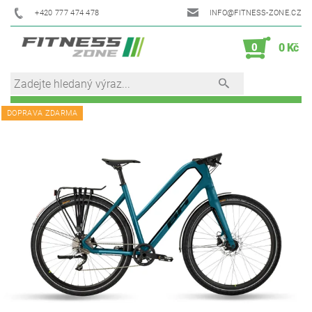
+420 777 474 478
INFO@FITNESS-ZONE.CZ
0
0 Kč
DOPRAVA ZDARMA