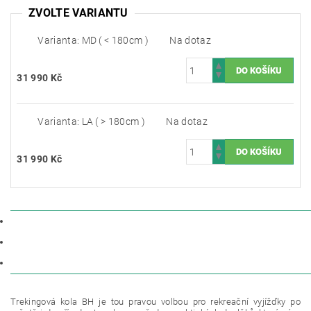
ZVOLTE VARIANTU
Varianta: MD ( < 180cm )
Na dotaz
31 990 Kč
Varianta: LA ( > 180cm )
Na dotaz
31 990 Kč
POPIS
PARAMETRY
DISKUZE
Trekingová kola BH je tou pravou volbou pro rekreační vyjížďky po