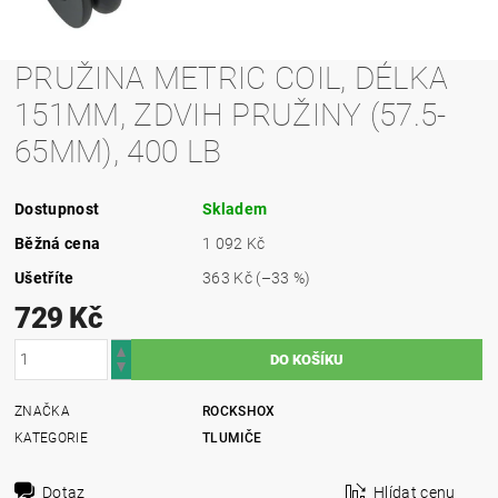
PRUŽINA METRIC COIL, DÉLKA
151MM, ZDVIH PRUŽINY (57.5-
65MM), 400 LB
Dostupnost
Skladem
Běžná cena
1 092 Kč
Ušetříte
363 Kč
(–33 %)
729 Kč
ZNAČKA
ROCKSHOX
KATEGORIE
TLUMIČE
Dotaz
Hlídat cenu