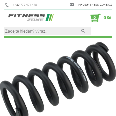
+420 777 474 478
INFO@FITNESS-ZONE.CZ
0
0 Kč