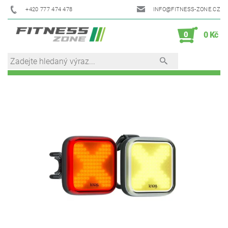
+420 777 474 478
INFO@FITNESS-ZONE.CZ
0
0 Kč