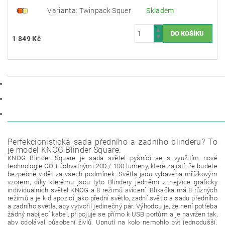
Varianta: Twinpack Squer
Skladem
1 849 Kč
POPIS
PARAMETRY
DISKUZE
Perfekcionistická sada předního a zadního blinderu? To
je model KNOG Blinder Square.
KNOG Blinder Square je sada světel pyšnící se s využitím nové
technologie COB úchvatnými 200 / 100 lumeny, které zajistí, že budete
bezpečně vidět za všech podmínek. Světla jsou vybavena mřížkovým
vzorem, díky kterému jsou tyto Blindery jedněmi z nejvíce graficky
individuálních světel KNOG a 8 režimů svícení. Blikačka má 8 různých
režimů a je k dispozici jako přední světlo, zadní světlo a sadu předního
a zadního světla, aby vytvořil jedinečný pár. Výhodou je, že není potřeba
žádný nabíjecí kabel, připojuje se přímo k USB portům a je navržen tak,
aby odolával působení živlů. Upnutí na kolo nemohlo být jednodušší.