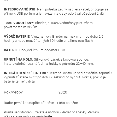
INTEGROVANÉ USB
: Není potřeba žádný nabíjecí kabel, připojuje se
přímo k USB portům a je navržen tak, aby odolával působení živlů.
100% VODOTĚSNÝ
: Blinder je 100% vodotěsný proti všem
povětrnostním vlivům.
VÝDRŽ BATERIE
: Využijte nový Blinder na maximum po dobu 2,5
hodiny a nebo neuvěřitelných 60 hodin u režimu eco-flash.
BATERIE
: Dobíjecí lithium-polymer USB.
UPNUTÍ NA KOLO
: Silikonový pásek s kovovou sponou,
instalovatelné bez nářadí na trubky o průměru 22–40 mm.
INDIKÁTOR NÍZKÉ BATERIE
: Červená kontrolka vedle tlačítka zapnutí /
vypnutí zůstane svítit po dobu 2 sekund po vypnutí světla, pokud je
baterie téměř vybitá.
Rok výroby
2020
Buďte první, kdo napíše příspěvek k této položce.
Pouze registrovaní uživatelé mohou vkládat příspěvky. Prosím
přihlaste se
nebo se
registrujte
.