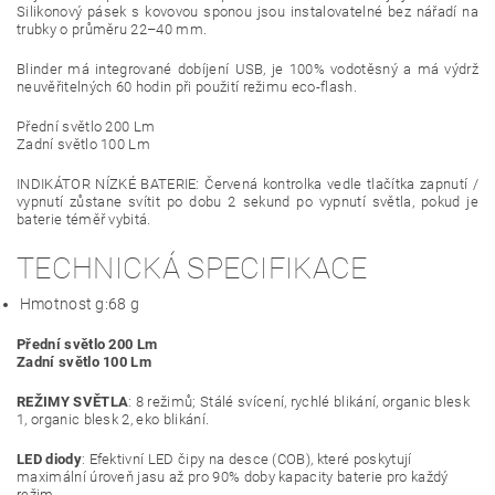
Silikonový pásek s kovovou sponou jsou instalovatelné bez nářadí na
trubky o průměru 22–40 mm.
Blinder má integrované dobíjení USB, je 100% vodotěsný a má výdrž
neuvěřitelných 60 hodin při použití režimu eco-flash.
Přední světlo 200 Lm
Zadní světlo 100 Lm
INDIKÁTOR NÍZKÉ BATERIE: Červená kontrolka vedle tlačítka zapnutí /
vypnutí zůstane svítit po dobu 2 sekund po vypnutí světla, pokud je
baterie téměř vybitá.
TECHNICKÁ SPECIFIKACE
Hmotnost g:
68 g
Přední světlo 200 Lm
Zadní světlo 100 Lm
REŽIMY SVĚTLA
: 8 režimů; Stálé svícení, rychlé blikání, organic blesk
1, organic blesk 2, eko blikání.
LED diody
: Efektivní LED čipy na desce (COB), které poskytují
maximální úroveň jasu až pro 90% doby kapacity baterie pro každý
režim.