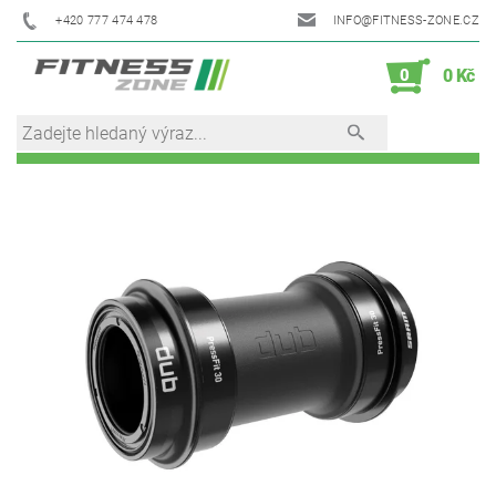
+420 777 474 478
INFO@FITNESS-ZONE.CZ
0
0 Kč