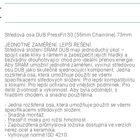
POPIS
DISKUZE
Středová osa DUB PressFit 30 (55mm Chainline) 73mm
JEDNOTNÉ ZAMĚŘENÍ. LEPŠÍ ŘEŠENÍ.
Středová složení SRAM DUB mají jednoduchý úkol –
spojit vaše kliky s rámem a zabezpečit jejich hladký a
bezvadný dlouhotrvající chod pro ideální přenos energie.
Aby SRAM umožnil jednotné zaměření, vyvinul středovou
osu DUB jako skutečně sjednocující komponent. Jedna
rozšířená osa, která umožňuje použití se všemi
specifikacemi středových složení. Pro lepší kompatibilitu
s klikami. Pro lepší ochranu od vnějších podmínek. Pro
delší životnost a výkonnost. Aby byla odolnější, s
hladším chodem, a snadno použitelná.
- Jedna rozšířená osa, která umožňuje použití se všemi
specifikacemi středových složení.
- Snadná montáž.
- PressFit misky pro nižší hmotnost.
- Zapouzdřená průmyslová ložiska dostupná ve verzích
nerez-ocel a keramika.
- Vyhovuje normě ISO 4210.