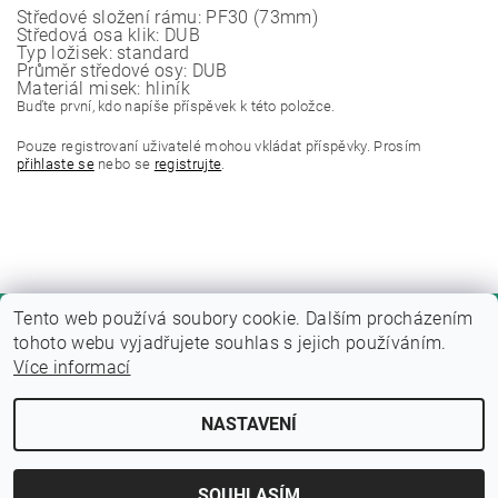
Středové složení rámu: PF30 (73mm)
Středová osa klik: DUB
Typ ložisek: standard
Průměr středové osy: DUB
Materiál misek: hliník
Buďte první, kdo napíše příspěvek k této položce.
Pouze registrovaní uživatelé mohou vkládat příspěvky. Prosím
přihlaste se
nebo se
registrujte
.
Tento web používá soubory cookie. Dalším procházením
tohoto webu vyjadřujete souhlas s jejich používáním.
Více informací
NASTAVENÍ
Upravit nastavení cookies
2026 © Fitness zone, všechna práva vyhrazena
Vytvořil Shoptet
SOUHLASÍM