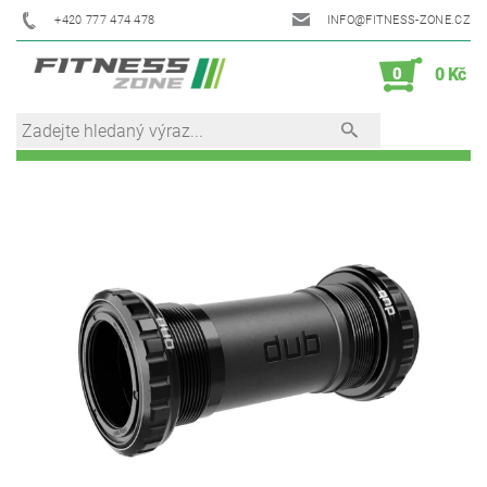
+420 777 474 478
INFO@FITNESS-ZONE.CZ
0
0 Kč