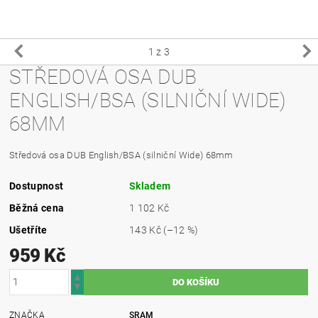
1
z 3
STŘEDOVÁ OSA DUB
ENGLISH/BSA (SILNIČNÍ WIDE)
68MM
Středová osa DUB English/BSA (silniční Wide) 68mm
Dostupnost
Skladem
Běžná cena
1 102 Kč
Ušetříte
143 Kč
(–12 %)
959 Kč
ZNAČKA
SRAM