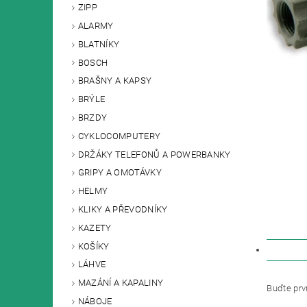
ZIPP
ALARMY
BLATNÍKY
BOSCH
BRAŠNY A KAPSY
BRÝLE
BRZDY
CYKLOCOMPUTERY
DRŽÁKY TELEFONŮ A POWERBANKY
GRIPY A OMOTÁVKY
HELMY
KLIKY A PŘEVODNÍKY
KAZETY
KOŠÍKY
DISKU
LÁHVE
MAZÁNÍ A KAPALINY
Buďte prvn
NÁBOJE