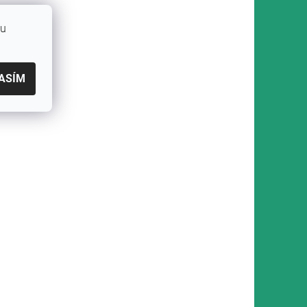
bu
ASÍM