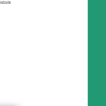
gistrujte
.