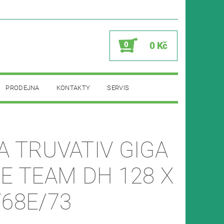
0
0 Kč
PRODEJNA
KONTAKTY
SERVIS
A TRUVATIV GIGA
PE TEAM DH 128 X
/68E/73