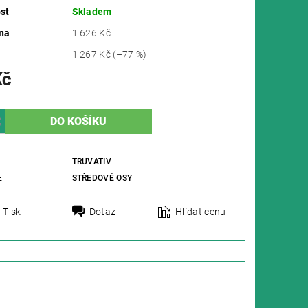
st
Skladem
na
1 626 Kč
1 267 Kč
(–77 %)
Kč
TRUVATIV
E
STŘEDOVÉ OSY
Tisk
Dotaz
Hlídat cenu