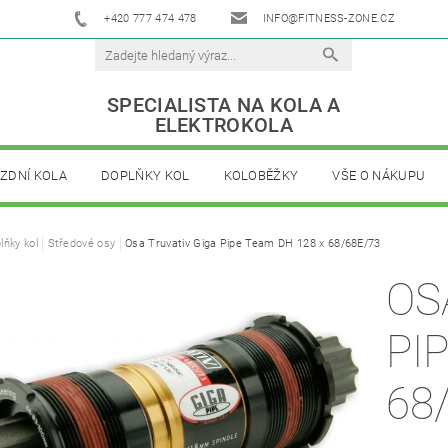
+420 777 474 478
INFO@FITNESS-ZONE.CZ
SPECIALISTA NA KOLA A
ELEKTROKOLA
ÍZDNÍ KOLA
DOPLŇKY KOL
KOLOBĚŽKY
VŠE O NÁKUPU
lňky kol
Středové osy
Osa Truvativ Giga Pipe Team DH 128 x 68/68E/73
OS
PI
68