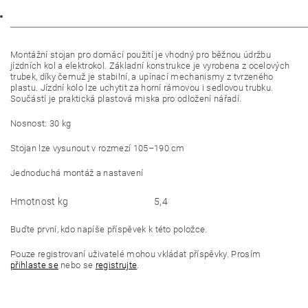
DISKUZE
Montážní stojan pro domácí použití je vhodný pro běžnou údržbu
jízdních kol a elektrokol. Základní konstrukce je vyrobena z ocelových
trubek, díky čemuž je stabilní, a upínací mechanismy z tvrzeného
plastu. Jízdní kolo lze uchytit za horní rámovou i sedlovou trubku.
Součástí je praktická plastová miska pro odložení nářadí.
Nosnost: 30 kg
Stojan lze vysunout v rozmezí 105–190 cm
Jednoduchá montáž a nastavení
Hmotnost kg
5,4
Buďte první, kdo napíše příspěvek k této položce.
Pouze registrovaní uživatelé mohou vkládat příspěvky. Prosím
přihlaste se
nebo se
registrujte
.