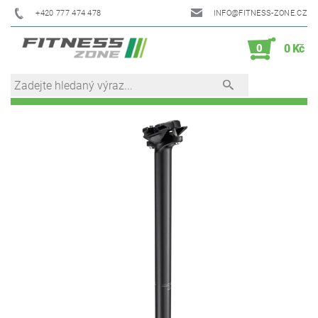
+420 777 474 478
INFO@FITNESS-ZONE.CZ
0
0 Kč