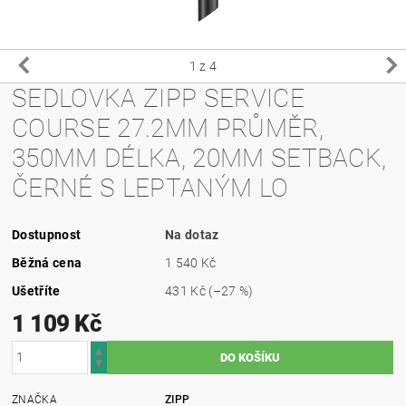
1
z 4
SEDLOVKA ZIPP SERVICE
COURSE 27.2MM PRŮMĚR,
350MM DÉLKA, 20MM SETBACK,
ČERNÉ S LEPTANÝM LO
Dostupnost
Na dotaz
Běžná cena
1 540 Kč
Ušetříte
431 Kč
(–27 %)
1 109 Kč
ZNAČKA
ZIPP