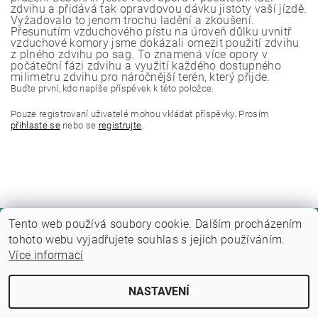
zdvihu a přidává tak opravdovou dávku jistoty vaší jízdě.
Vyžadovalo to jenom trochu ladění a zkoušení.
Přesunutím vzduchového pístu na úroveň důlku uvnitř
vzduchové komory jsme dokázali omezit použití zdvihu
z plného zdvihu po sag. To znamená více opory v
počáteční fázi zdvihu a využití každého dostupného
milimetru zdvihu pro náročnější terén, který přijde.
Buďte první, kdo napíše příspěvek k této položce.
Pouze registrovaní uživatelé mohou vkládat příspěvky. Prosím
přihlaste se
nebo se
registrujte
.
Tento web používá soubory cookie. Dalším procházením
tohoto webu vyjadřujete souhlas s jejich používáním.
Více informací
NASTAVENÍ
Upravit nastavení cookies
2026 © Fitness zone, všechna práva vyhrazena