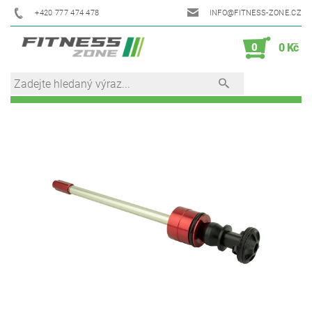
+420 777 474 478
INFO@FITNESS-ZONE.CZ
0
0 Kč