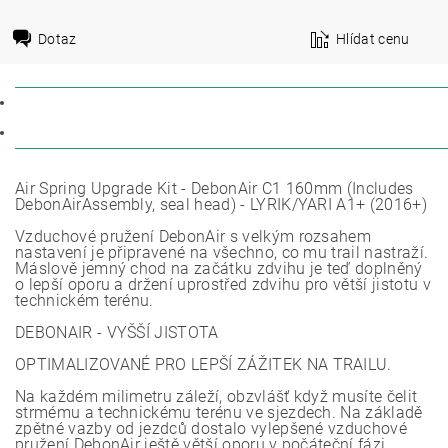
Dotaz
Hlídat cenu
POPIS
DISKUZE
Air Spring Upgrade Kit - DebonAir C1 160mm (Includes
DebonAirAssembly, seal head) - LYRIK/YARI A1+ (2016+)
Vzduchové pružení DebonAir s velkým rozsahem
nastavení je připravené na všechno, co mu trail nastraží.
Máslově jemný chod na začátku zdvihu je teď doplněný
o lepší oporu a držení uprostřed zdvihu pro větší jistotu v
technickém terénu.
DEBONAIR - VYŠŠÍ JISTOTA
OPTIMALIZOVANÉ PRO LEPŠÍ ZÁŽITEK NA TRAILU.
Na každém milimetru záleží, obzvlášť když musíte čelit
strmému a technickému terénu ve sjezdech. Na základě
zpětné vazby od jezdců dostalo vylepšené vzduchové
pružení DebonAir ještě větší oporu v počáteční fázi