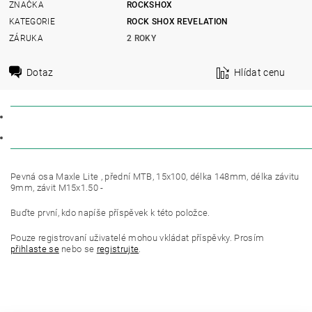
ZNAČKA
ROCKSHOX
KATEGORIE
ROCK SHOX REVELATION
ZÁRUKA
2 ROKY
Dotaz
Hlídat cenu
POPIS
DISKUZE
Pevná osa Maxle Lite , přední MTB, 15x100, délka 148mm, délka závitu
9mm, závit M15x1.50 -
Buďte první, kdo napíše příspěvek k této položce.
Pouze registrovaní uživatelé mohou vkládat příspěvky. Prosím
přihlaste se
nebo se
registrujte
.