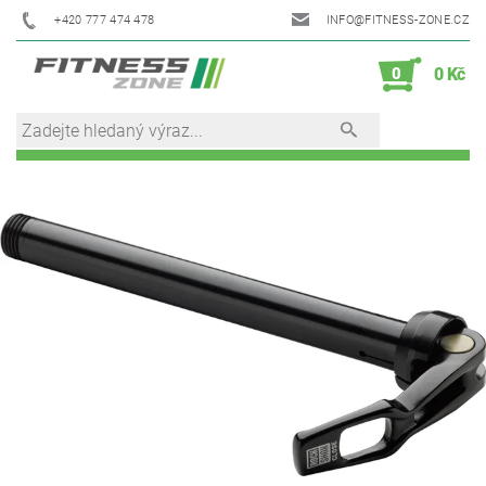
+420 777 474 478
INFO@FITNESS-ZONE.CZ
0
0 Kč