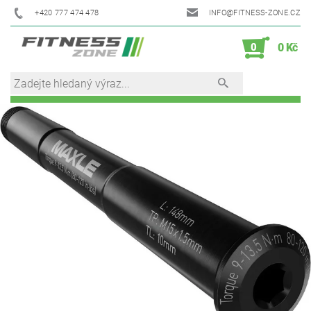
+420 777 474 478
INFO@FITNESS-ZONE.CZ
0
0 Kč