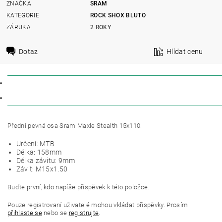
ZNAČKA
SRAM
KATEGORIE
ROCK SHOX BLUTO
ZÁRUKA
2 ROKY
Dotaz
Hlídat cenu
POPIS
DISKUZE
Přední pevná osa Sram Maxle Stealth 15x110.
Určení: MTB
Délka: 158mm
Délka závitu: 9mm
Závit: M15x1.50
Buďte první, kdo napíše příspěvek k této položce.
Pouze registrovaní uživatelé mohou vkládat příspěvky. Prosím
přihlaste se
nebo se
registrujte
.