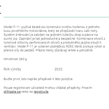
PARAMETRY
DISKUZE
Model F-11 využívá bezešvou konstrukci svršku tvořenou z jednoho
kusu prvotřídního mikrovlákna, který se přizpůsobí tvaru vaší nohy.
Systém šněrování je založen na jediném kolečku Atop a pásce na
suchý zip. Zapínání je tak jednoduché a bezpečné. Kombinace otvorů z
nylonové síťoviny, perforovaných otvorů a prodyšného jazyka slouží k
ventilaci. Model F-11 je vybaven podrážkou R250, která zvyšuje výkon a
přenos síly do pedálů. Přesto tretry zůstávají lehké a pohodlné.
Hmotnost 260 g
Rok výroby
2022
Buďte první, kdo napíše příspěvek k této položce.
Pouze registrovaní uživatelé mohou vkládat příspěvky. Prosím
přihlaste se
nebo se
registrujte
.