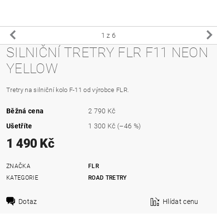
1
z 6
SILNIČNÍ TRETRY FLR F11 NEON
YELLOW
Tretry na silniční kolo F-11 od výrobce FLR.
Běžná cena
2 790 Kč
Ušetříte
1 300 Kč
(–46 %)
1 490 Kč
ZNAČKA
FLR
KATEGORIE
ROAD TRETRY
Dotaz
Hlídat cenu