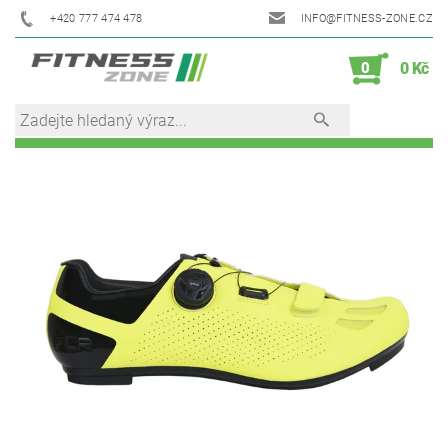
+420 777 474 478
INFO@FITNESS-ZONE.CZ
0
0 Kč