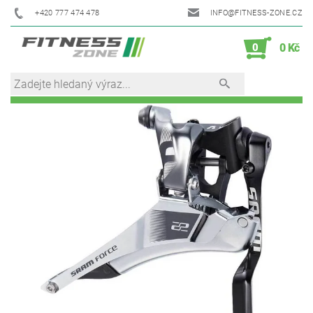
+420 777 474 478
INFO@FITNESS-ZONE.CZ
0
0 Kč